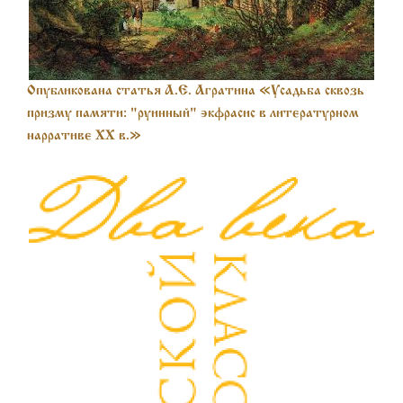
Опубликована статья А.Е. Агратина «Усадьба сквозь
призму памяти: "руинный" экфрасис в литературном
нарративе XX в.»