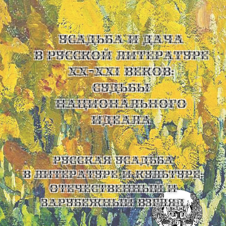
УСАДЬБА И ДАЧА
В РУССКОЙ ЛИТЕРАТУРЕ
XX-XXI ВЕКОВ:
СУДЬБЫ
НАЦИОНАЛЬНОГО
ИДЕАЛА
Русская усадьба
в литературе и культуре:
отечественный и
зарубежный взгляд