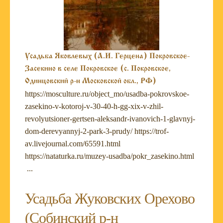
Усадьба Яковлевых (А.И. Герцена) Покровское-
Засекино в селе Покровское (с. Покровское,
Одинцовский р-н Московской обл., РФ)
https://mosculture.ru/object_mo/usadba-pokrovskoe-
zasekino-v-kotoroj-v-30-40-h-gg-xix-v-zhil-
revolyutsioner-gertsen-aleksandr-ivanovich-1-glavnyj-
dom-derevyannyj-2-park-3-prudy/ https://trof-
av.livejournal.com/65591.html
https://nataturka.ru/muzey-usadba/pokr_zasekino.html
...
Усадьба Жуковских Орехово
(Собинский р-н