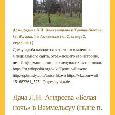
Дом-усадьба А.И. Солженицына в Троице-Лыкове
(г. Москва, 1-я Лыковская ул., 2, корпус 2,
строение 1)
Дом-усадьба находится в частном владении.
Специального сайта, отражающего его историю,
нет. Информация взята из следующих источников:
https://ru.wikipedia.org/wiki/Троице-Лыково
http://optimisty.com/troise-likovo https://vk.com/wall-
151682361_575 О доме-усадьбе...
Дача Л.Н. Андреева «Белая
ночь» в Ваммельсуу (ныне п.