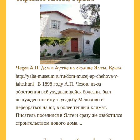
Чехов А.П. Дом в Аутке на окраине Ялты, Крым
http://yalta-museum.ru/ru/dom-muzej-ap-chehova-v-
jalte.html В 1898 году А.П. Чехов, из-за
обострения всё ухудшающейся болезни, был
вынужден покинуть усадьбу Мелихово и
перебраться на юг, в более теплый климат.
Писатель поселился в Ялте и сразу же озаботился
строительством нового дома....
1
2
3
4
5