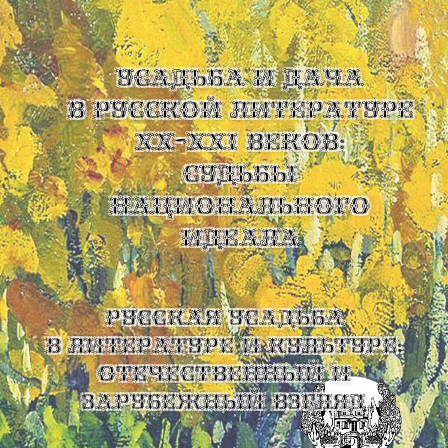
УСАДЬБА И ДАЧА
В РУССКОЙ ЛИТЕРАТУРЕ
XX-XXI ВЕКОВ:
СУДЬБЫ
НАЦИОНАЛЬНОГО
ИДЕАЛА
Русская усадьба
в литературе и культуре:
отечественный и
зарубежный взгляд