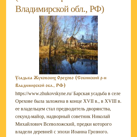
Владимирской обл., РФ)
Усадьба Жуковских Орехово (Собинский р-н
Владимирской обл., РФ)
https://www.zhukovskyne.ru/ Барская усадьба в селе
Орехове была заложена в конце XVII в., в XVIII в.
ее владельцем стал предводитель дворянства,
секунд-майор, надворный советник Николай
Михайлович Всеволожский, предки которого
владели деревней с эпохи Иоанна Грозного.