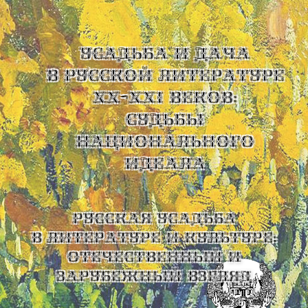
УСАДЬБА И ДАЧА
В РУССКОЙ ЛИТЕРАТУРЕ
XX-XXI ВЕКОВ:
СУДЬБЫ
НАЦИОНАЛЬНОГО
ИДЕАЛА
Русская усадьба
в литературе и культуре:
отечественный и
зарубежный взгляд