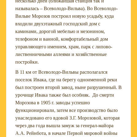
несколько дней (ближайшая станция так и
называлась – Всеволодо-Вильва). Во Всеволодо-
Вильве Морозов построил новую усадьбу, куда
входили двухэтажный господский дом с
каминами, дорогой мебелью и мезонином,
телефоном и ванной, комфортабельный дом
управляющего имением, храм, парк с липово-
лиственничными аллеями и хозяйственные
постройки.
В 11 км от Всеволодо-Вильвы располагался
поселок Ивака, где на берегу одноименной реки
был построен второй завод, ныне разрушенный. В
урочище Ивака также был особняк. До смерти
Морозова в 1905 г. заводы успешно
функционировали, затем все производство было
унаследовано его вдовой З.Г. Морозовой, которая
через два года вышла замуж за генерал-майора
А.А. Рейнбота, в начале Первой мировой войны