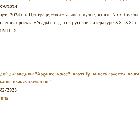
сева)
/03/2024
арта 2024 г. в Центре русского языка и культуры им. А.Ф. Лосев
еления проекта «Усадьба и дача в русской литературе XX–XXI в
и МПГУ.
ей-заповедник "Архангельское", партнёр нашего проекта, приг
мнее вальса кружение".
02/2023
иша