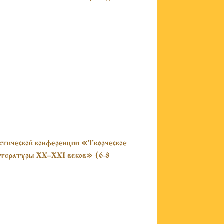
2022)
актической конференции «Творческое
литературы XX–XXI веков» (6-8