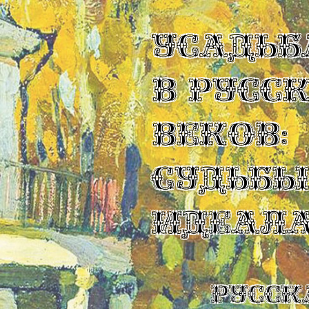
УСАДЬБ
В РУСС
ВЕКОВ:
СУДЬБ
ИДЕАЛ
Русск