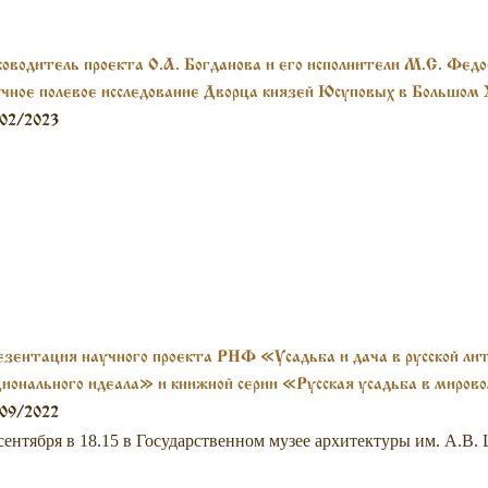
оводитель проекта О.А. Богданова и его исполнители М.С. Федо
чное полевое исследование Дворца князей Юсуповых в Большом 
сква).
02/2023
зентация научного проекта РНФ «Усадьба и дача в русской лит
ионального идеала» и книжной серии «Русская усадьба в миров
дивидуальной монографии Е.Е. Дмитриевой
09/2022
сентября в 18.15 в Государственном музее архитектуры им. А.В. 