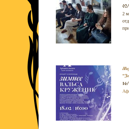
Ло
02
2 м
отд
пр
Муз
"Зи
16/
Аф