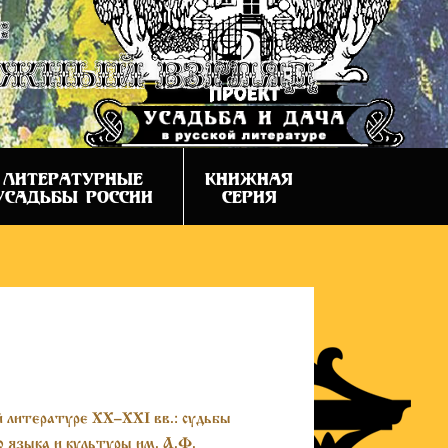
:
ежный взгляд
ЛИТЕРАТУРНЫЕ
КНИЖНАЯ
УСАДЬБЫ РОССИИ
СЕРИЯ
й литературе XX–XXI вв.: судьбы
о языка и культуры им. А.Ф.