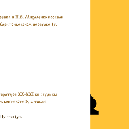
сеева и Н.В. Михаленко провели
Харитоньевском переулке (г.
ературе XX-XXI вв.: судьбы
ом контексте», а также
Щусева (ул.