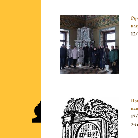
Рук
нау
Мо
12/
Пре
нац
ин
17/
26 