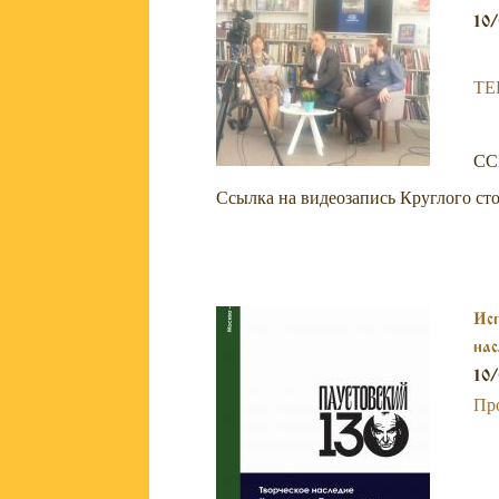
(Би
10/
ТЕ
СС
Ссылка на видеозапись Круглого ст
Исп
нас
июн
10/
Пр