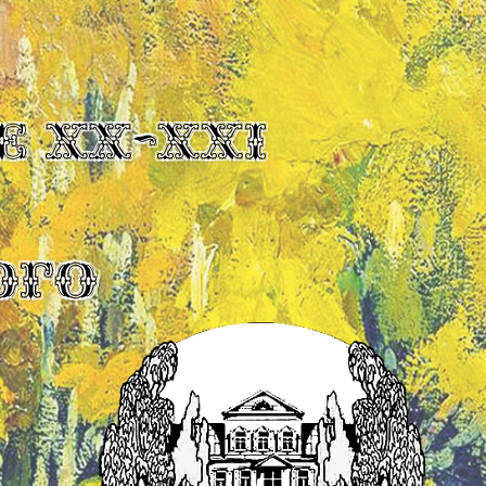
Е XX-XXI
ОГО