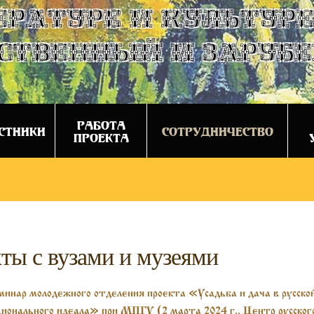
ературе и культуре
ственный и заруб
РАБОТА
СТНИКИ
СОТРУДНИЧЕСТВО
ПРОЕКТА
ты с вузами и музеями
инар молодежного отделения проекта «Усадьба и дача в русско
ионального идеала» при МПГУ (2 марта 2024 г., Центр русског