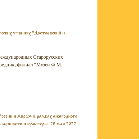
сских чтениях "Достоевский и
 Международных Старорусских
оведник, филиал "Музеи Ф.М.
оссии и мира» в рамках ежегодного
ьменности и культуры. 28 мая 2022