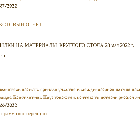
блиотека иностранной литературы им. М.И. Рудомино, 28 мая 
07/2022
КСТОВЫЙ ОТЧЕТ
ЫЛКИ НА МАТЕРИАЛЫ КРУГЛОГО СТОЛА 28 мая 2022 г.
ола
олнители проекта приняли участие в международной научно-пр
ледие Константина Паустовского в контексте истории русской 
я 2022 г.)
06/2022
ограмма конференции