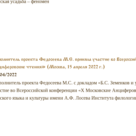
ская усадьба – феномен
олнитель проекта Федосеева М.С. приняла участие во Всеросси
иферовские чтения» (Москва, 15 апреля 2022 г.)
/04/2022
олнитель проекта Федосеева М.С. с докладом «Б.С. Земенков и
стие во Всероссийской конференции «X Московские Анциферов
ского языка и культуры имени А.Ф. Лосева Института филологии