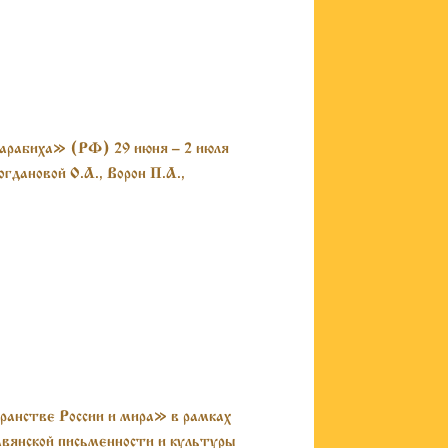
арабиха» (РФ) 29 июня – 2 июля
гдановой О.А., Ворон П.А.,
ранстве России и мира» в рамках
вянской письменности и культуры