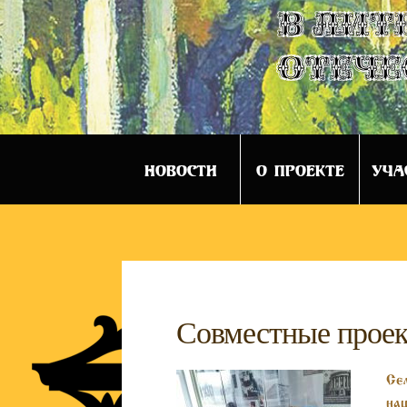
в лит
отече
НОВОСТИ
О ПРОЕКТЕ
УЧА
Совместные проек
Сем
нац