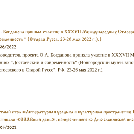
. Богданова приняла участие в XXXVII Международных Старору
ременность" (Старая Русса, 23-26 мая 2022 г.).)
06/2022
оводитель проекта О.А. Богданова приняла участие в XXXVII
ниях "Достоевский и современность" (Новгородский музей-зап
тоевского в Старой Руссе", РФ, 23-26 мая 2022 г.).
глый стол «Литературная усадьба в культурном пространстве Р
тиваля «СЛАВный день», приуроченного ко Дню славянской пис
 16.30–18.00
/05/2022