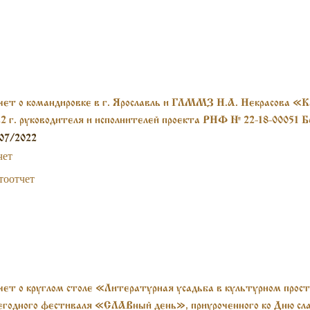
ет о командировке в г. Ярославль и ГЛММЗ Н.А. Некрасова «К
2 г. руководителя и исполнителей проекта РНФ № 22-18-00051 Бо
несовой С.Т.
07/2022
чет
тоотчет
ет о круглом столе «Литературная усадьба в культурном прост
годного фестиваля «СЛАВный день», приуроченного ко Дню сла