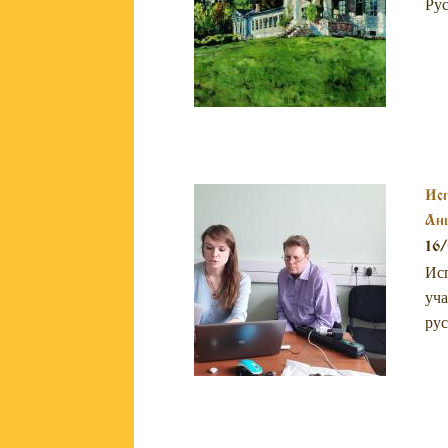
Рус
Исп
Анц
16
Исп
уча
рус