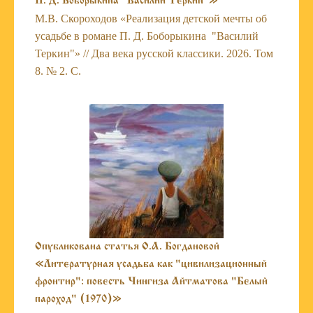
П. Д. Боборыкина "Василий Теркин"»
М.В. Скороходов «Реализация детской мечты об
усадьбе в романе П. Д. Боборыкина "Василий
Теркин"» // Два века русской классики. 2026. Том
8. № 2. С.
Опубликована статья О.А. Богдановой
«Литературная усадьба как "цивилизационный
фронтир": повесть Чингиза Айтматова "Белый
пароход" (1970)»