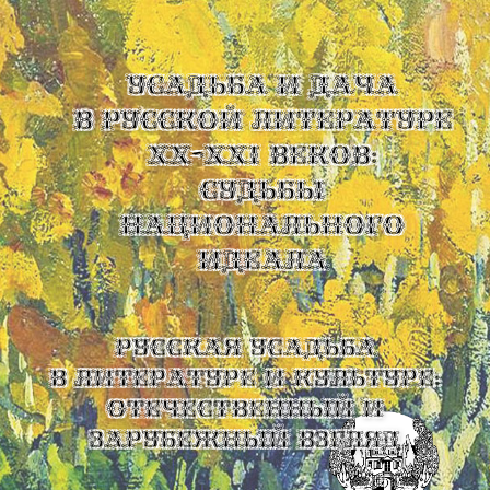
УСАДЬБА И ДАЧА
В РУССКОЙ ЛИТЕРАТУРЕ
XX-XXI ВЕКОВ:
СУДЬБЫ
НАЦИОНАЛЬНОГО
ИДЕАЛА
Русская усадьба
в литературе и культуре:
отечественный и
зарубежный взгляд