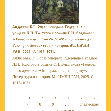
Андреева В.Г. Образ генерала Гудериана в
усадьбе Л.Н. Толстого в романе Г.Н. Владимова
«Генерал и его армия» // «Они сражались за
Родину»: Литература и история. М.: ИМЛИ
РАН, 2025. С. 1015–1031.
Андреева В.Г.
Образ генерала Гудериана в усадьбе
Л.Н. Толстого в романе Г.Н. Владимова «Генерал
и его армия» // «Они сражались за Родину»:
Литература и история. М.: ИМЛИ РАН, 2025. С.
1015–1031.
Страницы
1
2
3
4
5
6
7
8
9
…
следующая
›
последняя »