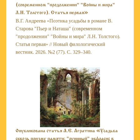
(современном "продолжении" "Войны и мира"
Л.Н. Толстого). Статья первая»
В.Г. Андреева «Поэтика усадьбы в романе В.
Старова "Пьер и Наташа" (современном
"продолжении" "Войны и мира" Л.Н. Толстого).
Статья первая» // Новый филологический
вестник. 2026. №2 (77). С. 329–340.
Опубликована статья А.Е. Агратина «Усадьба
сквозь призму памяти: "руинный" экфрасис в