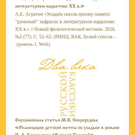
литературном нарративе XX в.»
А.Е. Агратин «Усадьба сквозь призму памяти:
"руинный" экфрасис в литературном нарративе
XX в.» // Новый филологический вестник. 2026.
№2 (77). С. 52–62. (РИНЦ, ВАК, Белый список –
уровень 1, WoS).
Опубликована статья М.В. Скороходова
«Реализация детской мечты об усадьбе в романе