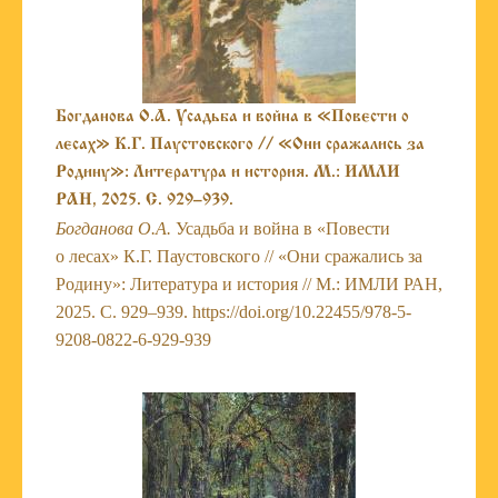
Богданова О.А. Усадьба и война в «Повести о
лесах» К.Г. Паустовского // «Они сражались за
Родину»: Литература и история. М.: ИМЛИ
РАН, 2025. С. 929–939.
Богданова О.А.
Усадьба и война в «Повести
о лесах» К.Г. Паустовского // «Они сражались за
Родину»: Литература и история // М.: ИМЛИ РАН,
2025. С. 929–939. https://doi.org/10.22455/978-5-
9208-0822-6-929-939