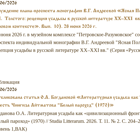
06/2026
уждение плана-проспекта монографии В.Г. Андреевой «Ясная Пол
. Толстого: рецепция усадьбы в русской литературе XX–XXI вв
овом контексте». Вып. 10). 28 июня 2026 г.
июня 2026 г. в музейном комплексе "Петровское-Разумовское" с
спекта индивидуальной монографии В.Г. Андреевой "Ясная Поля
епция усадьбы в русской литературе XX–XXI вв." (Серия «Русска
бликация
06/2026
бликована статья О.А. Богдановой «Литературная усадьба как
весть Чингиза Айтматова "Белый пароход" (1970)»
данова О.А. Литературная усадьба как «цивилизационный фрон
лый пароход» (1970) // Studia Litterarum. 2026. Т. 11. № 2. С. 204
вень 1,ВАК)