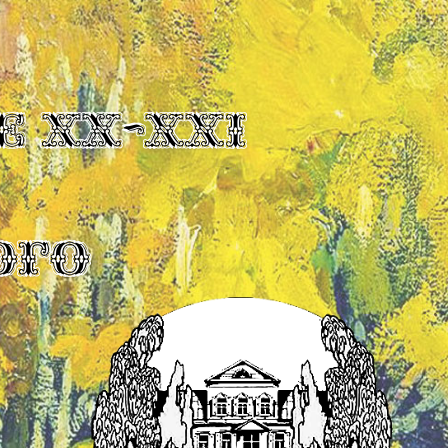
Е XX-XXI
ОГО