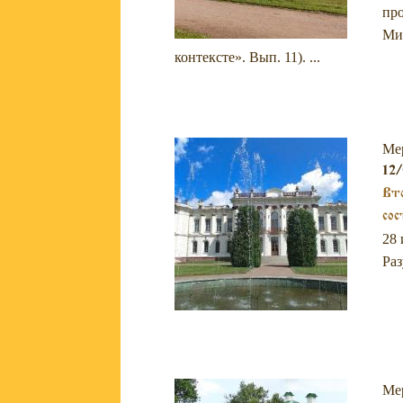
про
Мих
контексте». Вып. 11). ...
Ме
12/
Вто
сос
28 
Раз
Ме