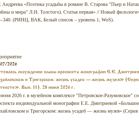
. Андреева «Поэтика усадьбы в романе В. Старова "Пьер и Нат
йны и мира" Л.Н. Толстого). Статья первая» // Новый филологич
–340. (РИНЦ, ВАК, Белый список – уровень 1, WoS).
роприятие
/07/2026
тоялось обсуждение плана-проспекта монографии Е.Е. Дмитрие
айловском и Тригорском: жизнь усадеб — жизнь музея» (Серия
тексте». Вып. 11). 28 июня 2026 г.
июня 2026 г. в музейном комплексе "Петровское-Разумовское" с
спекта индивидуальной монографии Е.Е. Дмитриевой «Большое 
айловском и Тригорском: жизнь усадеб — жизнь музея» (Серия 