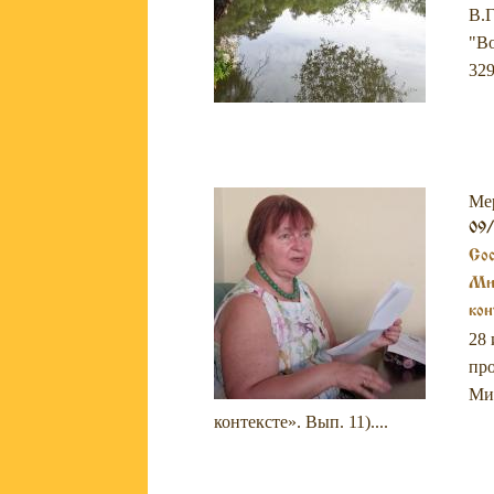
В.Г
"Во
329
Ме
09
Сос
Мих
кон
28 
про
Мих
контексте». Вып. 11)....