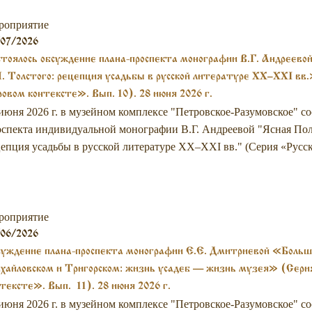
роприятие
/07/2026
тоялось обсуждение плана-проспекта монографии В.Г. Андреевой
. Толстого: рецепция усадьбы в русской литературе XX–XXI вв
овом контексте». Вып. 10). 28 июня 2026 г.
июня 2026 г. в музейном комплексе "Петровское-Разумовское" с
спекта индивидуальной монографии В.Г. Андреевой "Ясная Поля
епция усадьбы в русской литературе XX–XXI вв." (Серия «Русска
роприятие
/06/2026
уждение плана-проспекта монографии Е.Е. Дмитриевой «Большо
айловском и Тригорском: жизнь усадеб — жизнь музея» (Серия
тексте». Вып. 11). 28 июня 2026 г.
июня 2026 г. в музейном комплексе "Петровское-Разумовское" с