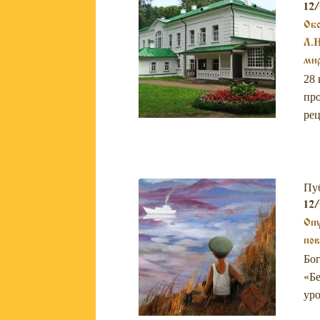
12/
Обс
Л.Н
мир
28 
про
рец
Пу
12/
Опу
по
Бог
«Бе
уро