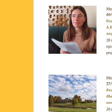
Ме
09
Сос
Л.Н
мир
28 
про
рец
Ме
27
Обс
Мих
кон
28 