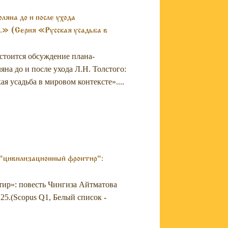
яна до и после ухода
.» (Серия «Русская усадьба в
остоится обсуждение плана-
на до и после ухода Л.Н. Толстого:
я усадьба в мировом контексте»....
 "цивилизационный фронтир":
тир»: повесть Чингиза Айтматова
–225.(Scopus Q1, Белый список -