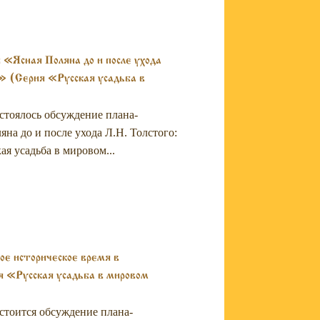
 «Ясная Поляна до и после ухода
.» (Серия «Русская усадьба в
остоялось обсуждение плана-
на до и после ухода Л.Н. Толстого:
я усадьба в мировом...
е историческое время в
 «Русская усадьба в мировом
остоится обсуждение плана-