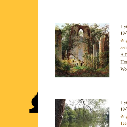
Пу
10/
Опу
ли
А.Е
Нов
Wo
Пу
10/
Опу
(со