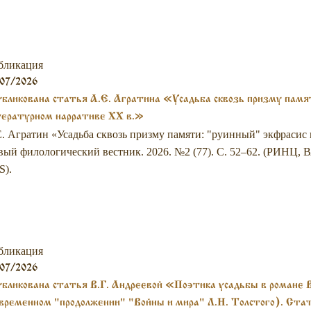
бликация
07/2026
бликована статья А.Е. Агратина «Усадьба сквозь призму памят
тературном нарративе XX в.»
. Агратин «Усадьба сквозь призму памяти: "руинный" экфрасис 
ый филологический вестник. 2026. №2 (77). С. 52–62. (РИНЦ, В
S).
бликация
07/2026
бликована статья В.Г. Андреевой «Поэтика усадьбы в романе 
временном "продолжении" "Войны и мира" Л.Н. Толстого). Ста