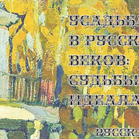
УСАДЬБ
В РУСС
ВЕКОВ:
СУДЬБ
ИДЕАЛ
Русск