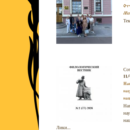
Отч
Мос
Тек
Со
11/
Нап
нау
нац
Нап
нау
нац
Лики...