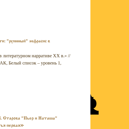
и: "руинный" экфрасис в
в литературном нарративе XX в.» //
АК, Белый список – уровень 1,
В. Старова "Пьер и Наташа"
тья первая»