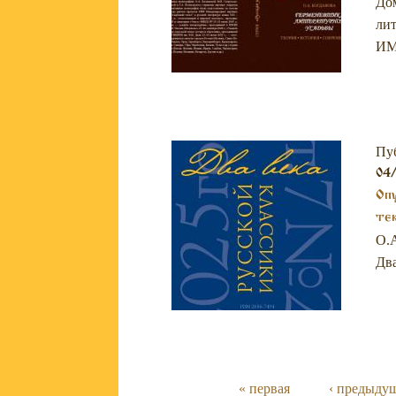
Дом
лит
ИМЛ
Пу
04
Опу
те
О.А
Два
« первая
‹ предыду