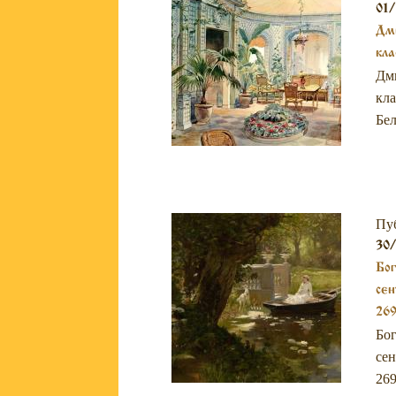
01/
Дми
кла
Дми
кла
Бел
Пу
30
Бог
сен
269
Бог
сен
269