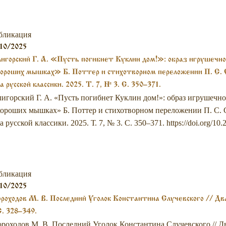
бликация
10/2025
игорский Г. А. «Пусть погибнет Куклин дом!»: образ игрушечн
ороших мышках» Б. Поттер и стихотворном переложении П. С.
а русской классики. 2025. Т. 7, № 3. С. 350–371.
игорский Г. А. «Пусть погибнет Куклин дом!»: образ игрушечно
ороших мышках» Б. Поттер и стихотворном переложении П. С. 
а русской классики. 2025. Т. 7, № 3. С. 350–371. https://doi.org/10.2
бликация
10/2025
роходов М. В. Последний Уголок Константина Случевского // Два 
С. 328–349.
роходов М. В. Последний Уголок Константина Случевского // Два 