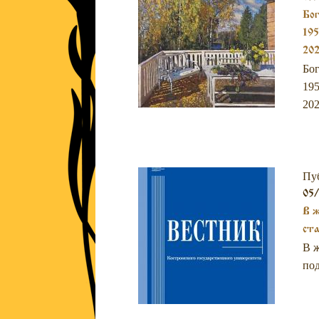
Бог
195
202
Бог
195
202
Пу
05/
В ж
ста
В ж
под