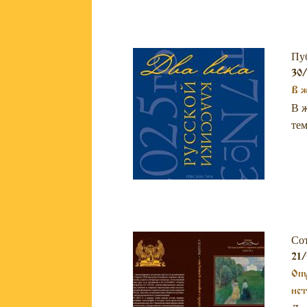
Пу
30
В ж
В ж
тем
Со
21/
Опу
ист