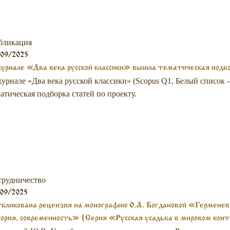
бликация
/09/2025
урнале «Два века русской классики» вышла тематическая подбо
урнале «Два века русской классики» (Scopus Q1, Белый список
атическая подборка статей по проекту.
трудничество
09/2025
бликована рецензия на монографию О.А. Богдановой «Герменев
ория, современность» (Серия «Русская усадьба в мировом конт