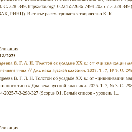
. С. 328–349. https://doi.org/10.22455/2686-7494-2025-7-3-328-349
ВАК, РИНЦ). В статье рассматривается творчество К. К. ...
бликация
10/2025
реева В. Г. Л. Н. Толстой об усадьбе XX в.: от «цивилизации 
точного типа // Два века русской классики. 2025. Т. 7, № 3. С. 29
реева В. Г. Л. Н. Толстой об усадьбе XX в.: от «цивилизации 
точного типа // Два века русской классики. 2025. Т. 7, № 3. С. 298–
4-2025-7-3-298-327 (Scopus Q1, Белый список - уровень 1...
бликация