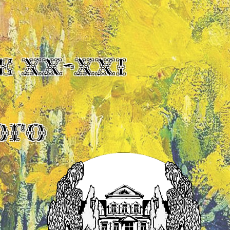
Е XX-XXI
ОГО