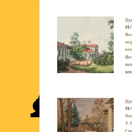
Пу
01/
Вел
нех
век
Вел
нех
век
Пу
01/
Ско
3. 
Ско