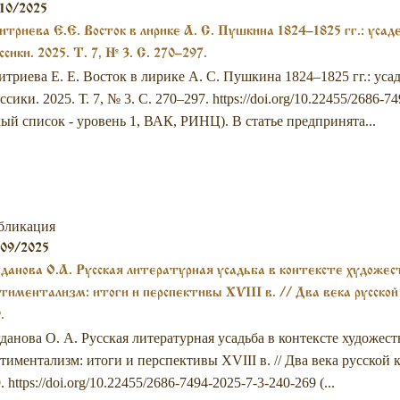
10/2025
триева Е.Е. Восток в лирике А. С. Пушкина 1824–1825 гг.: усад
ссики. 2025. Т. 7, № 3. С. 270–297.
триева Е. Е. Восток в лирике А. С. Пушкина 1824–1825 гг.: усад
ссики. 2025. Т. 7, № 3. С. 270–297. https://doi.org/10.22455/2686-7
ый список - уровень 1, ВАК, РИНЦ). В статье предпринята...
бликация
/09/2025
данова О.А. Русская литературная усадьба в контексте художес
тиментализм: итоги и перспективы XVIII в. // Два века русской к
.
данова О. А. Русская литературная усадьба в контексте художе
тиментализм: итоги и перспективы XVIII в. // Два века русской кл
. https://doi.org/10.22455/2686-7494-2025-7-3-240-269 (...