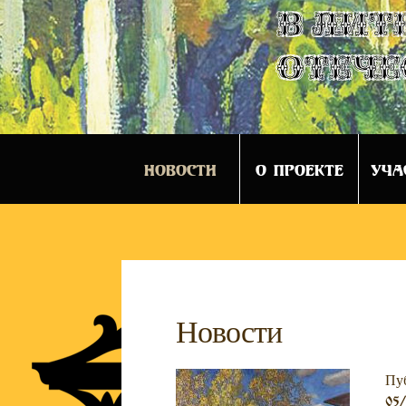
в лит
отече
НОВОСТИ
О ПРОЕКТЕ
УЧА
Новости
Пу
05/