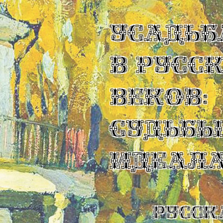
УСАДЬБ
В РУСС
ВЕКОВ:
СУДЬБ
ИДЕАЛ
Русск