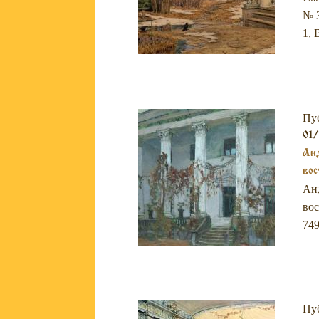
№ 3
1, 
Пу
01/
Анд
вос
Анд
вос
749
Пу