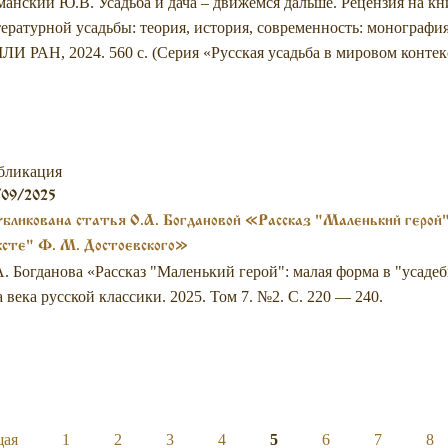
анский Ю.В. Усадьба и дача – движемся дальше. Рецензия на кн
ературной усадьбы: теория, история, современность: монография 
И РАН, 2024. 560 с. (Серия «Русская усадьба в мировом контек
бликация
/09/2025
бликована статья О.А. Богдановой «Рассказ "Маленький герой"
ксте" Ф. М. Достоевского»
. Богданова «Рассказ "Маленький герой": малая форма в "усадеб
 века русской классики. 2025. Том 7. №2. С. 220 — 240.
щая
1
2
3
4
5
6
7
8