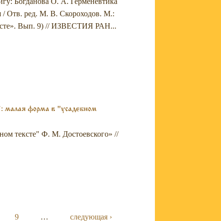
игу: Богданова О. А. Герменевтика
/ Отв. ред. М. В. Скороходов. М.:
сте». Вып. 9) // ИЗВЕСТИЯ РАН...
: малая форма в "усадебном
ном тексте" Ф. М. Достоевского» //
9
…
следующая ›