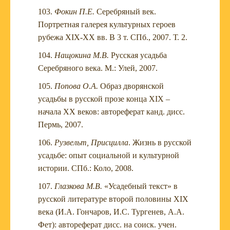
Фокин П.Е.
Серебряный век.
Портретная галерея культурных героев
рубежа XIX-XX вв. В 3 т. СПб., 2007. Т. 2.
Нащокина М.В.
Русская усадьба
Серебряного века. М.: Улей, 2007.
Попова О.А.
Образ дворянской
усадьбы в русской прозе конца XIX –
начала XX веков: автореферат канд. дисс.
Пермь, 2007.
Рузвельт, Присцилла
. Жизнь в русской
усадьбе: опыт социальной и культурной
истории. СПб.: Коло, 2008.
Глазкова М.В.
«Усадебный текст» в
русской литературе второй половины XIX
века (И.А. Гончаров, И.С. Тургенев, А.А.
Фет): автореферат дисс. на соиск. учен.