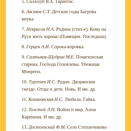
Соллогуб В.А.
Тарантас.
Аксаков С.Т.
Детские годы Багрова
внука.
Некрасов Н.А.
Родина (стих-е). Кому на
Руси жить хорошо (Помещик. Последыш).
Герцен А.И.
Сорока-воровка.
Салтыков-Щедрин М.Е.
Пошехонская
старина. Господа Головлевы. Убежище
Монрепо.
Тургенев И.С.
Рудин. Дворянское
гнездо. Отцы и дети. Новь. И мн. др.
Кохановская Н.С.
Любила. Гайка.
Толстой Л.Н.
Война и мир. Анна
Каренина. И мн. др.
Достоевский Ф.М.
Село Степанчиково