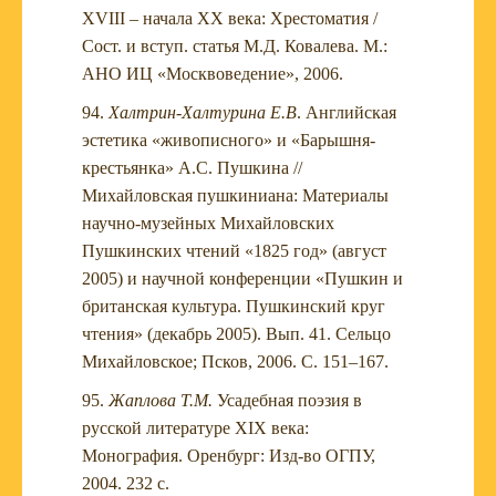
XVIII – начала XX века: Хрестоматия /
Сост. и вступ. статья М.Д. Ковалева. М.:
АНО ИЦ «Москвоведение», 2006.
Халтрин
-
Халтурина Е.В
. Английская
эстетика «живописного» и «Барышня-
крестьянка» А.С. Пушкина //
Михайловская пушкиниана: Материалы
научно-музейных Михайловских
Пушкинских чтений «1825 год» (август
2005) и научной конференции «Пушкин и
британская культура. Пушкинский круг
чтения» (декабрь 2005). Вып. 41. Сельцо
Михайловское; Псков, 2006. С. 151–167.
Жаплова Т.М.
Усадебная поэзия в
русской литературе XIX века:
Монография. Оренбург: Изд-во ОГПУ,
2004. 232 с.