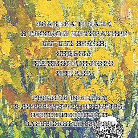
УСАДЬБА И ДАЧА
В РУССКОЙ ЛИТЕРАТУРЕ
XX-XXI ВЕКОВ:
СУДЬБЫ
НАЦИОНАЛЬНОГО
ИДЕАЛА
Русская усадьба
в литературе и культуре:
отечественный и
зарубежный взгляд