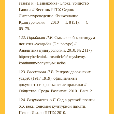
газеты и «Незнакомка» Блока: убийство
Гапона // Вестник РГГУ. Серия:
Литературоведение. Языкознание.
Культурология — 2010 — Т. 8 (51). — С
65–75.
Городнова Л.Е.
Смысловой континуум
понятия «усадьба» [Эл. ресурс] //
Аналитика культурологии. 2010. № 2 (17).
http://cyberleninka.ru/article/n/smyslovoy-
kontinuum-ponyatiya-usadba
Рассказова Л.В.
Разгром дворянских
усадеб (1917-1919): официальные
документы и крестьянские практики //
Общество. Среда. Развитие. 2010. Вып. 2.
Разумовская А.Г.
Сад в русской поэзии
ХХ века: феномен культурной памяти.
Псков: Изд-во ПГПУ, 2010.