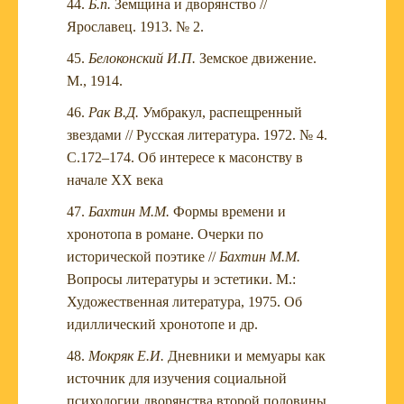
Б.п.
Земщина и дворянство //
Ярославец. 1913. № 2.
Белоконский И.П.
Земское движение.
М., 1914.
Рак В.Д.
Умбракул, распещренный
звездами // Русская литература. 1972. № 4.
С.172–174. Об интересе к масонству в
начале XX века
Бахтин М.М.
Формы времени и
хронотопа в романе. Очерки по
исторической поэтике //
Бахтин М.М.
Вопросы литературы и эстетики. М.:
Художественная литература, 1975. Об
идиллический хронотопе и др.
Мокряк Е.И.
Дневники и мемуары как
источник для изучения социальной
психологии дворянства второй половины