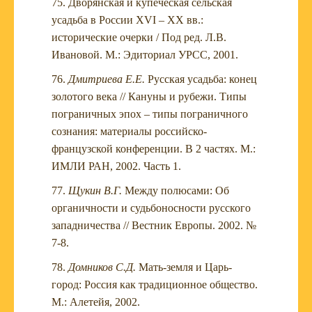
Дворянская и купеческая сельская
усадьба в России XVI – XX вв.:
исторические очерки / Под ред. Л.В.
Ивановой. М.: Эдиториал УРСС, 2001.
Дмитриева Е.Е.
Русская усадьба: конец
золотого века // Кануны и рубежи. Типы
пограничных эпох – типы пограничного
сознания: материалы российско-
французской конференции. В 2 частях. М.:
ИМЛИ РАН, 2002. Часть 1.
Щукин В.Г.
Между полюсами: Об
органичности и судьбоносности русского
западничества // Вестник Европы. 2002. №
7-8.
Домников С.Д.
Мать-земля и Царь-
город: Россия как традиционное общество.
М.: Алетейя, 2002.