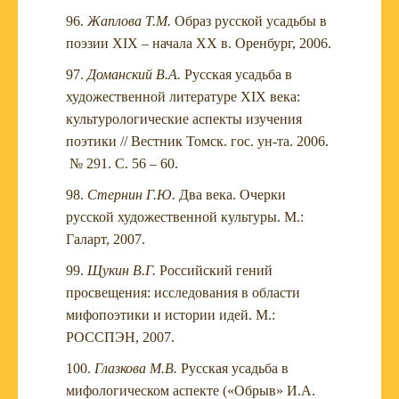
Жаплова Т.М.
Образ русской усадьбы в
поэзии XIX – начала ХХ в. Оренбург, 2006.
Доманский В.А.
Русская усадьба в
художественной литературе XIX века:
культурологические аспекты изучения
поэтики // Вестник Томск. гос. ун-та. 2006.
№ 291. С. 56 – 60.
Стернин Г.Ю.
Два века. Очерки
русской художественной культуры. М.:
Галарт, 2007.
Щукин В.Г.
Российский гений
просвещения: исследования в области
мифопоэтики и истории идей. М.:
РОССПЭН, 2007.
Глазкова М.В.
Русская усадьба в
мифологическом аспекте («Обрыв» И.А.