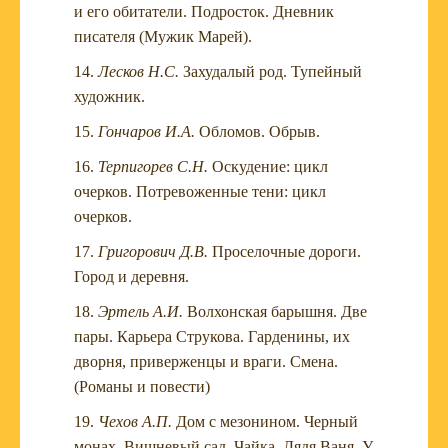
и его обитатели. Подросток. Дневник
писателя (Мужик Марей).
Лесков Н.С.
Захудалый род. Тупейный
художник.
Гончаров И.А.
Обломов. Обрыв.
Терпигорев С.Н.
Оскудение: цикл
очерков. Потревоженные тени: цикл
очерков.
Григорович Д.В.
Проселочные дороги.
Город и деревня.
Эртель А.И.
Волхонская барышня. Две
пары. Карьера Струкова. Гарденины, их
дворня, приверженцы и враги. Смена.
(Романы и повести)
Чехов А.П.
Дом с мезонином. Черный
монах. Вишневый сад. Чайка. Дядя Ваня. У