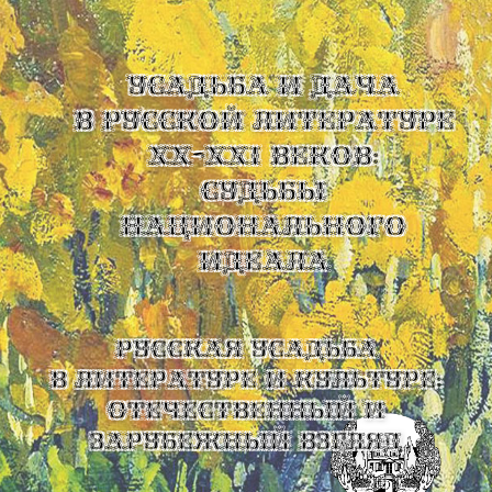
УСАДЬБА И ДАЧА
В РУССКОЙ ЛИТЕРАТУРЕ
XX-XXI ВЕКОВ:
СУДЬБЫ
НАЦИОНАЛЬНОГО
ИДЕАЛА
Русская усадьба
в литературе и культуре:
отечественный и
зарубежный взгляд