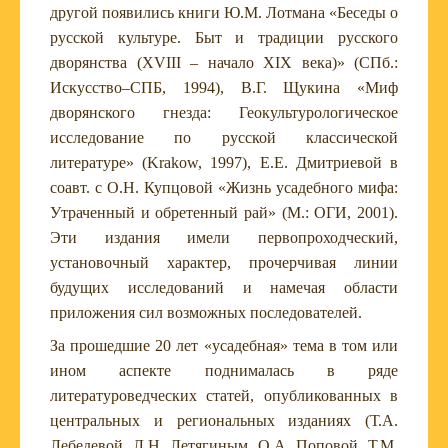
другой появились книги Ю.М. Лотмана «Беседы о
русской культуре. Быт и традиции русского
дворянства (XVIII – начало XIX века)» (СПб.:
Искусство–СПБ, 1994), В.Г. Щукина «Миф
дворянского гнезда: Геокультурологическое
исследование по русской классической
литературе» (Krakow, 1997), Е.Е. Дмитриевой в
соавт. с О.Н. Купцовой «Жизнь усадебного мифа:
Утраченный и обретенный рай» (М.: ОГИ, 2001).
Эти издания имели первопроходческий,
установочный характер, прочерчивая линии
будущих исследований и намечая области
приложения сил возможных последователей.
За прошедшие 20 лет «усадебная» тема в том или
ином аспекте поднималась в ряде
литературоведческих статей, опубликованных в
центральных и региональных изданиях (Т.А.
Лебедевой, Л.Н. Летягиным, О.А. Поповой, Т.М.