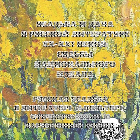
УСАДЬБА И ДАЧА
В РУССКОЙ ЛИТЕРАТУРЕ
XX-XXI ВЕКОВ:
СУДЬБЫ
НАЦИОНАЛЬНОГО
ИДЕАЛА
Русская усадьба
в литературе и культуре:
отечественный и
зарубежный взгляд