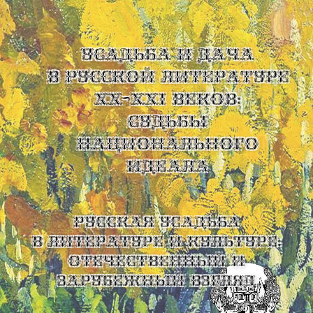
УСАДЬБА И ДАЧА
В РУССКОЙ ЛИТЕРАТУРЕ
XX-XXI ВЕКОВ:
СУДЬБЫ
НАЦИОНАЛЬНОГО
ИДЕАЛА
Русская усадьба
в литературе и культуре:
отечественный и
зарубежный взгляд