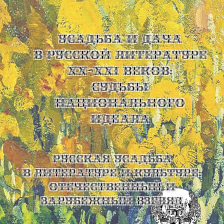
УСАДЬБА И ДАЧА
В РУССКОЙ ЛИТЕРАТУРЕ
XX-XXI ВЕКОВ:
СУДЬБЫ
НАЦИОНАЛЬНОГО
ИДЕАЛА
Русская усадьба
в литературе и культуре:
отечественный и
зарубежный взгляд