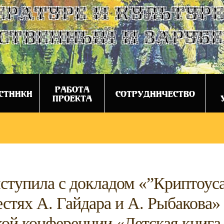
ературе и культуре
ственный и заруб
РАБОТА
СТНИКИ
СОТРУДНИЧЕСТВО
ПРОЕКТА
ыступила с докладом «”Криптоус
стях А. Гайдара и А. Рыбакова»
ой конференции «Детская книга 