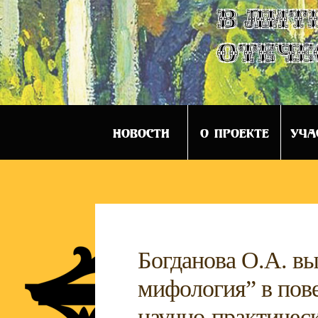
в лит
отече
НОВОСТИ
О ПРОЕКТЕ
УЧА
Богданова О.А. в
мифология” в пове
научно-практическ