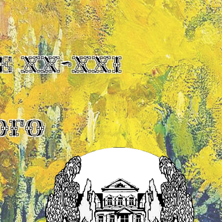
Е XX-XXI
ОГО