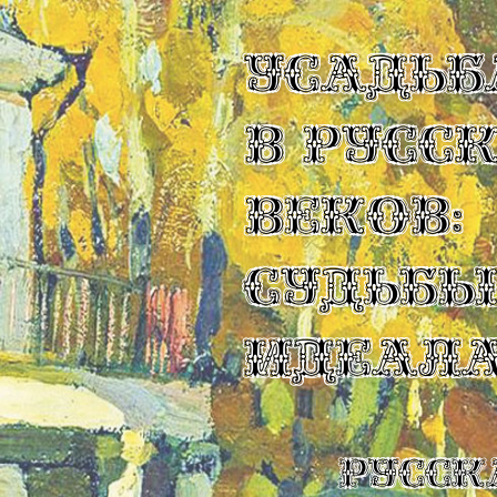
УСАДЬБ
В РУСС
ВЕКОВ:
СУДЬБ
ИДЕАЛ
Русск