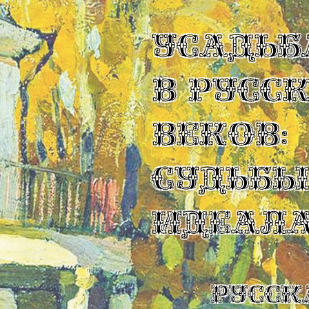
УСАДЬБ
В РУСС
ВЕКОВ:
СУДЬБ
ИДЕАЛ
Русск