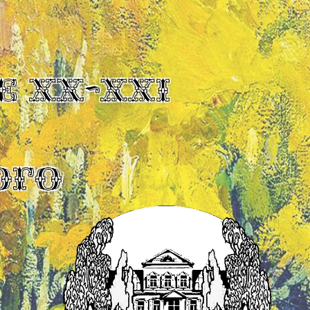
Е XX-XXI
ОГО