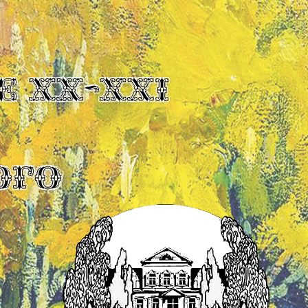
Е XX-XXI
ОГО