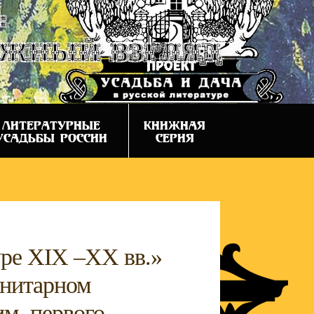
:
ежный взгляд
ЛИТЕРАТУРНЫЕ
КНИЖНАЯ
УСАДЬБЫ РОССИИ
СЕРИЯ
уре XIX –XX вв.»
анитарном
им. первого