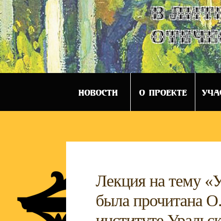
в лит
отече
НОВОСТИ
О ПРОЕКТЕ
УЧА
Лекция на тему «У
была прочитана О
институте Уральск