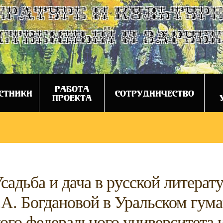
ературе и культуре
ственный и заруб
РАБОТА
СТНИКИ
СОТРУДНИЧЕСТВО
ПРОЕКТА
садьба и дача в русской литерат
.А. Богдановой в Уральском гум
ого федерального университета 