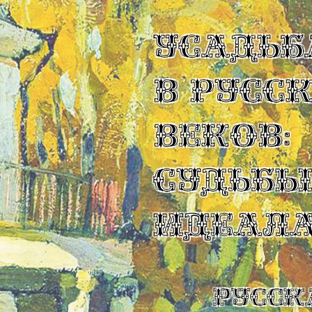
УСАДЬБ
В РУСС
ВЕКОВ:
СУДЬБ
ИДЕАЛ
Русск