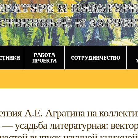
ературе и культуре
ственный и заруб
РАБОТА
СТНИКИ
СОТРУДНИЧЕСТВО
ПРОЕКТА
ензия А.Е. Агратина на коллек
 — усадьба литературная: векто
шестой выпуск научной книжной