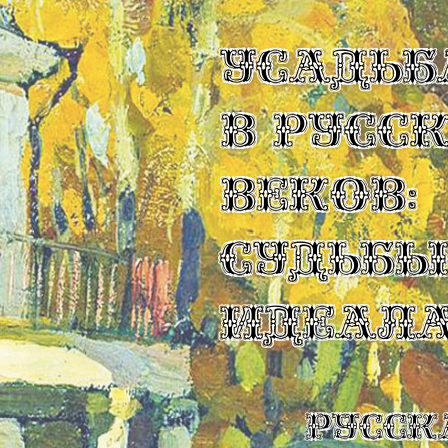
УСАДЬБ
В РУСС
ВЕКОВ:
СУДЬБ
ИДЕАЛ
Русск