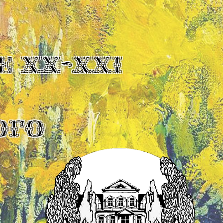
Е XX-XXI
ОГО