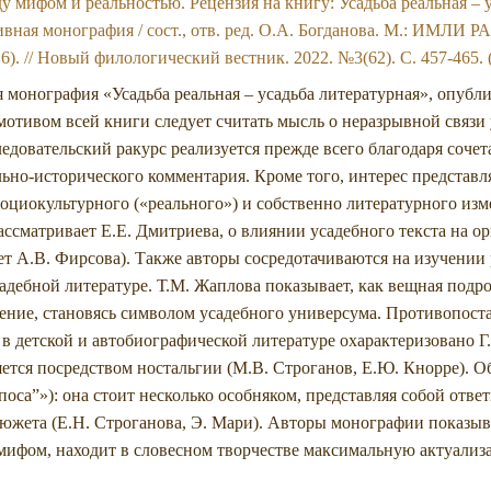
у мифом и реальностью. Рецензия на книгу: Усадьба реальная – 
ная монография / сост., отв. ред. О.А. Богданова. М.: ИМЛИ РАН
 6). // Новый филологический вестник. 2022. №3(62). С. 457-4
я монография «Усадьба реальная – усадьба литературная», опубл
мотивом всей книги следует считать мысль о неразрывной связи 
едовательский ракурс реализуется прежде всего благодаря соче
льно-исторического комментария. Кроме того, интерес представл
социокультурного («реального») и собственно литературного из
ассматривает Е.Е. Дмитриева, о влиянии усадебного текста на 
т А.В. Фирсова). Также авторы сосредотачиваются на изучении
адебной литературе. Т.М. Жаплова показывает, как вещная подр
чение, становясь символом усадебного универсума. Противопос
) в детской и автобиографической литературе охарактеризовано
ется посредством ностальгии (М.В. Строганов, Е.Ю. Кнорре). О
поса”»): она стоит несколько особняком, представляя собой отв
сюжета (Е.Н. Строганова, Э. Мари). Авторы монографии показыва
мифом, находит в словесном творчестве максимальную актуали