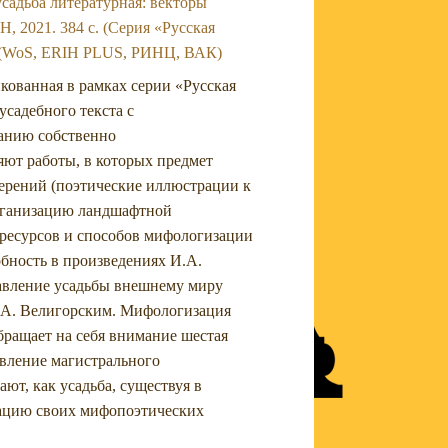
усадьба литературная: векторы
, 2021. 384 с. (Серия «Русская
65. (WoS, ERIH PLUS, РИНЦ, ВАК)
икованная в рамках серии «Русская
усадебного текста с
танию собственно
яют работы, в которых предмет
мерений (поэтические иллюстрации к
организацию ландшафтной
 ресурсов и способов мифологизации
обность в произведениях И.А.
тавление усадьбы внешнему миру
 Г.А. Велигорским. Мифологизация
бращает на себя внимание шестая
етвление магистрального
ют, как усадьба, существуя в
зацию своих мифопоэтических