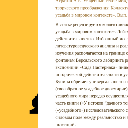
Агратин А.Е. Усадебный текст: межд
творческого преображения: Коллектив
усадьба в мировом контексте». Вып.
В статье рецензируется коллективна
усадьба в мировом контексте». Лейт
действительностью. Избранный иссл
литературоведческого анализа и реа
изучения располагается на границе 
фонтанам Версальского лабиринта р
экспозиции «Сада Пастернака» пише
исторической действительности в ус
Бунина обретает универсальное зна
(своеобразное усадебное двоемирие
усадебного мира нередко осуществля
часть книги («У истоков “дачного то
(«усадебного») исследовательского 
силовом поле между реальностью и 
потенций.