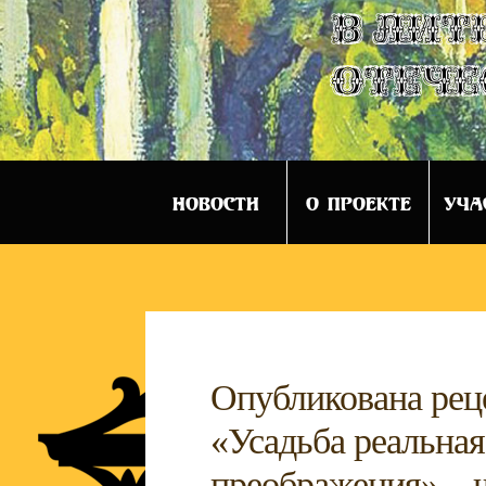
в лит
отече
НОВОСТИ
О ПРОЕКТЕ
УЧА
Опубликована рец
«Усадьба реальная
преображения» – 