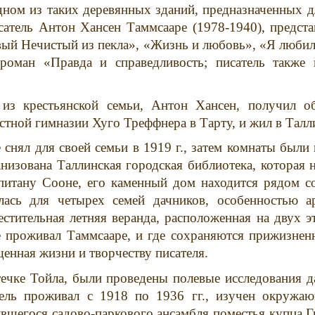
ном из таких деревянных зданий, предназначенных д
сатель Антон Хансен Таммсааре (1978-1940), предста
вый Нечистый из пекла», «Жизнь и любовь», «Я любил
роман «Правда и справедливость; писатель также 
з крестьянской семьи, Антон Хансен, получил об
астной гимназии Хуго Треффнера в Тарту, и жил в Талли
 снял для своей семьи в 1919 г., затем комнаты были 
анизована Таллинская городская библиотека, которая н
питану Сооне, его каменный дом находится рядом с
алась для четырех семей дачников, особенностью а
стительная летняя веранда, расположенная на двух э
де проживал Таммсааре, и где сохраняются прижизнен
енная жизни и творчеству писателя.
течке Тойла, были проведены полевые исследования д
тель проживал с 1918 по 1936 гг., изучен окружа
вшегося садово-паркового ансамбля поместья купца Г