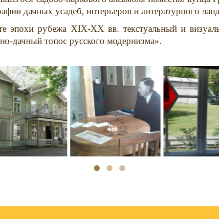
фии дачных усадеб, интерьеров и литературного лан
сте эпохи рубежа
XIX
-
XX
вв. текстуальный и визуал
бно-дачный топос русского модернизма».