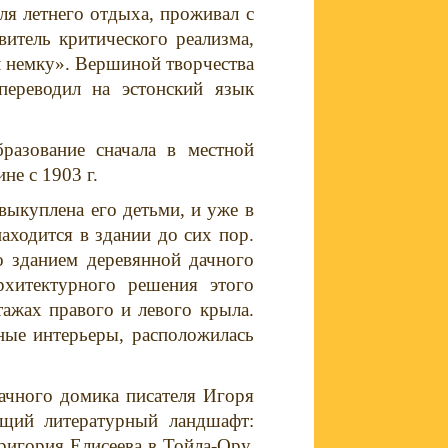
ля летнего отдыха, проживал с
витель критического реализма,
 немку». Вершиной творчества
переводил на эстонский язык
разование сначала в местной
не с 1903 г.
выкуплена его детьми, и уже в
аходится в здании до сих пор.
о зданием деревянной дачного
рхитектурного решения этого
тажах правого и левого крыла.
ные интерьеры, расположилась
ачного домика писателя Игоря
ющий литературный ландшафт:
ригория Елисеева в Тойла-Ору.