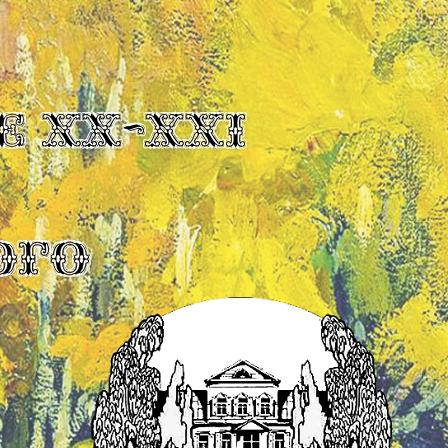
Е XX-XXI
ОГО