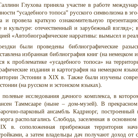
Таллинн Глухова приняла участие в работе междуна
ности “усадебного топоса” русского символизма в эг
а и провела
краткую ознакомительную презентац
е и культуре: отечественный и зарубежный взгляд»;
цией «Автобиографические нарративы: вымысел и реал
оездки
были проведены библиографические разы
ставлена избранная библиография книг (на немецком и
ся к проблематике «усадебного топоса» на территор
афические издания и картография на немецком языке
ритории Эстонии в
XIX
в. Также были изучены совре
тонии (на русском и эстонском языках).
 полевые исследования дачного комплекса, в которо
ансен Таммсааре (ныне – дом-музей). В прекрасно
барочно-парковый ансамбль Кадриорг, построенный
иорга располагались Слобода, заселенная в основно
IX
в. соположенная прибрежная территория начин
ойками, а затем владельцы дач получают доход от с