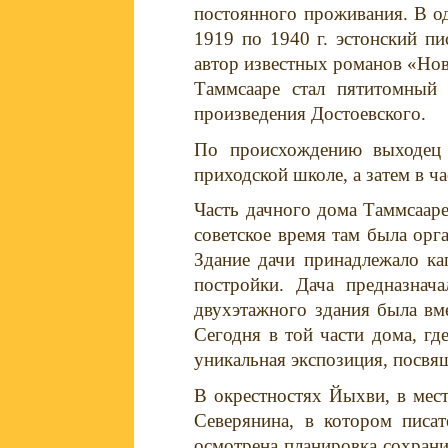
постоянного проживания. В од
1919 по 1940 г. эстонский пи
автор известных романов «Но
Таммсааре стал пятитомный 
произведения Достоевского.
По происхождению выходец и
приходской школе, а затем в ч
Часть дачного дома Таммсааре
советское время там была орг
Здание дачи принадлежало ка
постройки. Дача предназнач
двухэтажного здания была вме
Сегодня в той части дома, г
уникальная экспозиция, посвящ
В окрестностях Йыхви, в мес
Северянина, в котором писа
осмотрена планировка сохрани