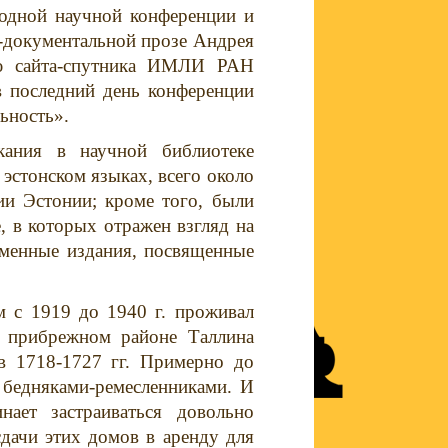
родной научной конференции и
о-документальной прозе Андрея
ию сайта-спутника ИМЛИ РАН
 в последний день конференции
ьность».
скания в
научной библиотеке
 эстонском языках, всего около
ии Эстонии; кроме того, были
, в которых отражен взгляд на
менные издания, посвященные
м с 1919 до 1940 г. проживал
м прибрежном районе Таллина
 в 1718-1727 гг. Примерно до
м бедняками-ремесленниками. И
ает застраиваться довольно
дачи этих домов в аренду для