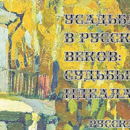
УСАДЬБ
В РУСС
ВЕКОВ:
СУДЬБ
ИДЕАЛ
Русск