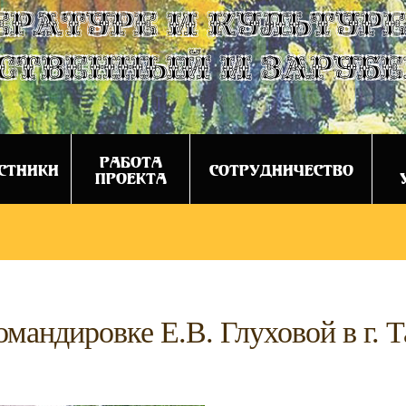
ературе и культуре
ственный и заруб
РАБОТА
СТНИКИ
СОТРУДНИЧЕСТВО
ПРОЕКТА
омандировке Е.В. Глуховой в г. Т