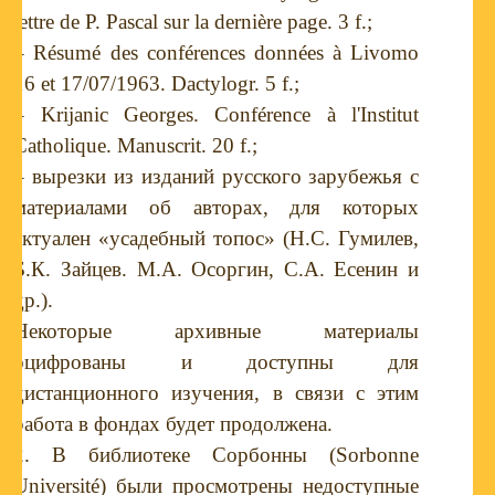
lettre de P. Pascal sur la dernière page. 3 f.;
– Résumé des conférences données à Livomo
16 et 17/07/1963. Dactylogr. 5 f.;
– Krijanic Georges. Conférence à l'Institut
Catholique. Manuscrit. 20 f.
;
– вырезки из изданий русского зарубежья с
материалами об авторах, для которых
актуален «усадебный топос» (Н.С. Гумилев,
Б.К. Зайцев. М.А. Осоргин, С.А. Есенин и
др.).
Некоторые архивные материалы
оцифрованы и доступны для
дистанционного изучения, в связи с этим
работа в фондах будет продолжена.
2. В библиотеке Сорбонны (Sorbonne
Université) были просмотрены недоступные