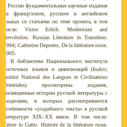
в России фундаментальные научные издания
на французском, русском и английском
языках со статьями по теме проекта, в том
числе:
Victor
Erlich
.
Modernism and
Revolution. Russian Literature in Transition.
1994
;
Catherine
Depretto
,
De
la
litt
é
rature
russe
.
2005.
3. В библиотеке Национального института
восточных языков и цивилизаций (Inalco;
Institut National des Langues et Civilisations
Orientales) просмотрены издания,
посвященные истории русской литературы с
разделами, в которых рассматриваются
особенности «усадебного текста» в русской
литературе
XIX
–
XX
веков. В том числе:
Ettore
lo
Gatto
.
Histoire
de
la
litt
é
rature
russe
.