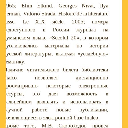
1965
;
Efim Etkind, Georges Nivat, Ilya
Serman, Vittorio Strada. Histoire
de
la
litt
é
rature
russe
.
Le
XIX
si
è
cle
. 2005; номера
недоступного в России журнала на
румынском языке «
Secolul
20», в котором
публиковались материалы по истории
русской литературы, включая «усадебную»
тематику.
Наличие читательского билета библиотеки
Inalco позволяет дистанционно
просматривать некоторые электронные
ресурсы, это дает возможность в
дальнейшем выявлять и использовать в
научной работе новые публикации,
появляющиеся в электронной базе Inalco.
Кроме того, М.В. Скороходов провел