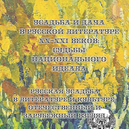
УСАДЬБА И ДАЧА
В РУССКОЙ ЛИТЕРАТУРЕ
XX-XXI ВЕКОВ:
СУДЬБЫ
НАЦИОНАЛЬНОГО
ИДЕАЛА
Русская усадьба
в литературе и культуре:
отечественный и
зарубежный взгляд