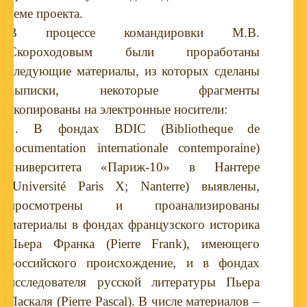
теме проекта.
В процессе командировки М.В.
Скороходовым были проработаны
следующие материалы, из которых сделаны
выписки, некоторые фрагменты
скопированы на электронные носители:
1. В фондах
BDIC
(
Bibliotheque
de
documentation
internationale
contemporaine
)
университета «Париж-10» в Нантере
(
Universit
é
Paris
X
;
Nanterre
) выявлены,
просмотрены и проанализированы
материалы в фондах французского историка
Пьера Франка (Pierre Frank), имеющего
российского происхождение, и в фондах
исследователя русской литературы Пьера
Паскаля (Pierre Pascal). В числе материалов –