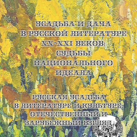
УСАДЬБА И ДАЧА
В РУССКОЙ ЛИТЕРАТУРЕ
XX-XXI ВЕКОВ:
СУДЬБЫ
НАЦИОНАЛЬНОГО
ИДЕАЛА
Русская усадьба
в литературе и культуре:
отечественный и
зарубежный взгляд