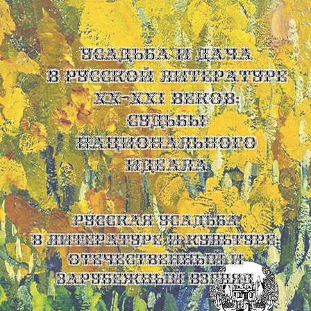
УСАДЬБА И ДАЧА
В РУССКОЙ ЛИТЕРАТУРЕ
XX-XXI ВЕКОВ:
СУДЬБЫ
НАЦИОНАЛЬНОГО
ИДЕАЛА
Русская усадьба
в литературе и культуре:
отечественный и
зарубежный взгляд