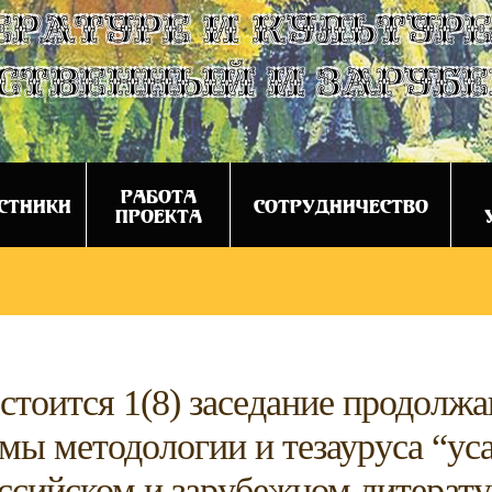
ературе и культуре
ственный и заруб
РАБОТА
СТНИКИ
СОТРУДНИЧЕСТВО
ПРОЕКТА
состоится 1(8) заседание продол
мы методологии и тезауруса “ус
оссийском и зарубежном литерат