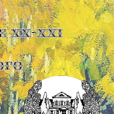
Е XX-XXI
ОГО