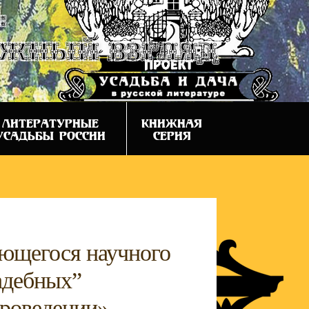
:
ежный взгляд
ЛИТЕРАТУРНЫЕ
КНИЖНАЯ
УСАДЬБЫ РОССИИ
СЕРИЯ
жающегося научного
адебных”
уроведении».