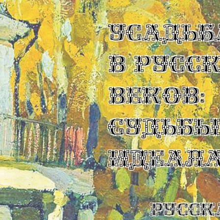
УСАДЬБ
В РУСС
ВЕКОВ:
СУДЬБ
ИДЕАЛ
Русск