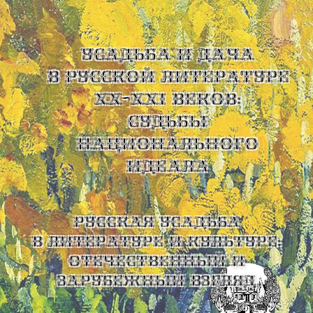
УСАДЬБА И ДАЧА
В РУССКОЙ ЛИТЕРАТУРЕ
XX-XXI ВЕКОВ:
СУДЬБЫ
НАЦИОНАЛЬНОГО
ИДЕАЛА
Русская усадьба
в литературе и культуре:
отечественный и
зарубежный взгляд