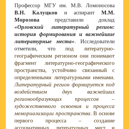
Профессор МГУ им. М.В. Ломоносова
В.Н. Калуцков
и аспирант
М.М.
Морозова
представили доклад
«Орловский литературный регион:
история формирования и важнейшие
литературные места»
. Исследователи
отметили, что п
од литературно-
географическим регионом они понимают
фрагмент литературно-географического
пространства, устойчиво связанный с
определенными литературными именами.
Литературный регион формируется под
воздействием двух важнейших
регионообразующих процессов –
художественного освоения и процесса
мемориализации пространства
. В основе
первого процесса – создание
ассоциативных литературных мест и