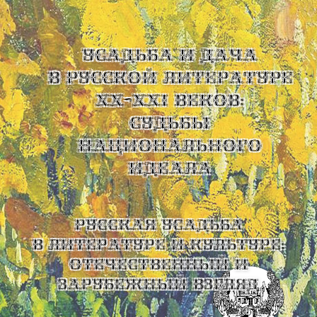
УСАДЬБА И ДАЧА
В РУССКОЙ ЛИТЕРАТУРЕ
XX-XXI ВЕКОВ:
СУДЬБЫ
НАЦИОНАЛЬНОГО
ИДЕАЛА
Русская усадьба
в литературе и культуре:
отечественный и
зарубежный взгляд