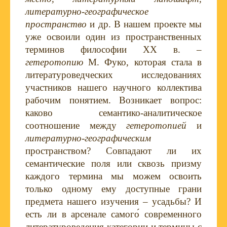
литературно-географическое
пространство
и др. В нашем проекте мы
уже освоили один из пространственных
терминов философии
XX
в. –
гетеротопию
М. Фуко, которая стала в
литературоведческих исследованиях
участников нашего научного коллектива
рабочим понятием. Возникает вопрос:
каково семантико-аналитическое
соотношение между
гетеротопией
и
литературно-географическим
пространством? Совпадают ли их
семантические поля или сквозь призму
каждого термина мы можем освоить
только одному ему доступные грани
предмета нашего изучения – усадьбы? И
есть ли в арсенале самого́ современного
литературоведения категории и термины с