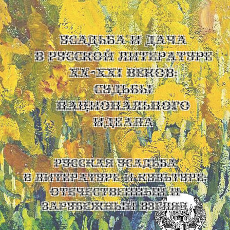
УСАДЬБА И ДАЧА
В РУССКОЙ ЛИТЕРАТУРЕ
XX-XXI ВЕКОВ:
СУДЬБЫ
НАЦИОНАЛЬНОГО
ИДЕАЛА
Русская усадьба
в литературе и культуре:
отечественный и
зарубежный взгляд