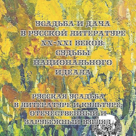
УСАДЬБА И ДАЧА
В РУССКОЙ ЛИТЕРАТУРЕ
XX-XXI ВЕКОВ:
СУДЬБЫ
НАЦИОНАЛЬНОГО
ИДЕАЛА
Русская усадьба
в литературе и культуре:
отечественный и
зарубежный взгляд