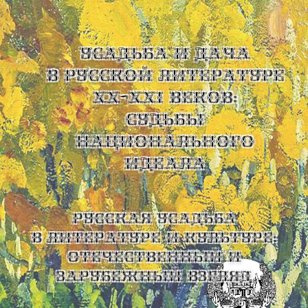
УСАДЬБА И ДАЧА
В РУССКОЙ ЛИТЕРАТУРЕ
XX-XXI ВЕКОВ:
СУДЬБЫ
НАЦИОНАЛЬНОГО
ИДЕАЛА
Русская усадьба
в литературе и культуре:
отечественный и
зарубежный взгляд