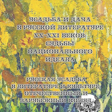
УСАДЬБА И ДАЧА
В РУССКОЙ ЛИТЕРАТУРЕ
XX-XXI ВЕКОВ:
СУДЬБЫ
НАЦИОНАЛЬНОГО
ИДЕАЛА
Русская усадьба
в литературе и культуре:
отечественный и
зарубежный взгляд