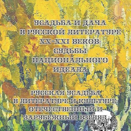
УСАДЬБА И ДАЧА
В РУССКОЙ ЛИТЕРАТУРЕ
XX-XXI ВЕКОВ:
СУДЬБЫ
НАЦИОНАЛЬНОГО
ИДЕАЛА
Русская усадьба
в литературе и культуре:
отечественный и
зарубежный взгляд