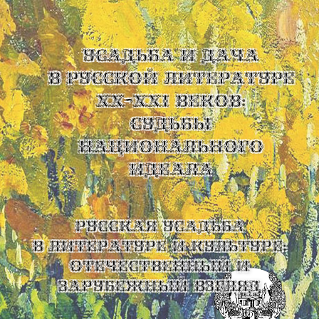
УСАДЬБА И ДАЧА
В РУССКОЙ ЛИТЕРАТУРЕ
XX-XXI ВЕКОВ:
СУДЬБЫ
НАЦИОНАЛЬНОГО
ИДЕАЛА
Русская усадьба
в литературе и культуре:
отечественный и
зарубежный взгляд