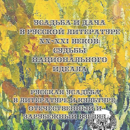
УСАДЬБА И ДАЧА
В РУССКОЙ ЛИТЕРАТУРЕ
XX-XXI ВЕКОВ:
СУДЬБЫ
НАЦИОНАЛЬНОГО
ИДЕАЛА
Русская усадьба
в литературе и культуре:
отечественный и
зарубежный взгляд