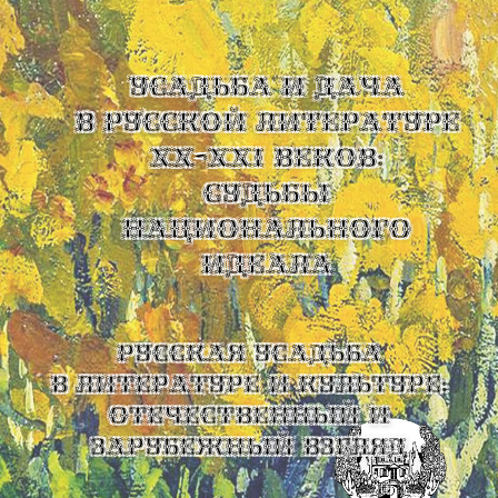
УСАДЬБА И ДАЧА
В РУССКОЙ ЛИТЕРАТУРЕ
XX-XXI ВЕКОВ:
СУДЬБЫ
НАЦИОНАЛЬНОГО
ИДЕАЛА
Русская усадьба
в литературе и культуре:
отечественный и
зарубежный взгляд