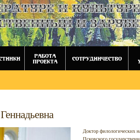
ературе и культуре
ственный и заруб
РАБОТА
СТНИКИ
СОТРУДНИЧЕСТВО
ПРОЕКТА
 Геннадьевна
Доктор филологических н
Псковского государственн