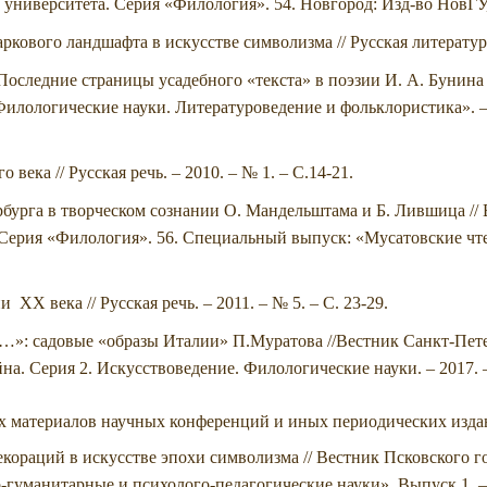
университета. Серия «Филология». 54. Новгород: Изд-во НовГУ, 
кового ландшафта в искусстве символизма // Русская литература.
оследние страницы усадебного «текста» в поэзии И. А. Бунина 
илологические науки. Литературоведение и фольклористика». – 
 века // Русская речь. – 2010. – № 1. – С.14-21.
бурга в творческом сознании О. Мандельштама и Б. Лившица //
 Серия «Филология». 56. Специальный выпуск: «Мусатовские чте
 ХХ века // Русская речь. – 2011. – № 5. – С. 23-29.
…»: садовые «образы Италии» П.Муратова //Вестник Санкт-Пете
на. Серия 2. Искусствоведение. Филологические науки. – 2017. 
х материалов научных конференций и иных периодических изда
кораций в искусстве эпохи символизма // Вестник Псковского г
-гуманитарные и психолого-педагогические науки». Выпуск 1. –