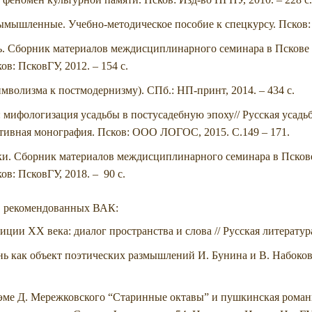
ымышленные. Учебно-методическое пособие к спецкурсу. Псков: 
ть. Сборник материалов междисциплинарного семинара в Пскове 2
ов: ПсковГУ, 2012. – 154 с.
мволизма к постмодернизму). СПб.: НП-принт, 2014. – 434 с.
мифологизация усадьбы в постусадебную эпоху// Русская усадьб
тивная монография. Псков: ООО ЛОГОС, 2015. С.149 – 171.
ики. Сборник материалов междисциплинарного семинара в Пскове
ков: ПсковГУ, 2018. – 90 с.
х, рекомендованных ВАК:
ции ХХ века: диалог пространства и слова // Русская литература.
 как объект поэтических размышлений И. Бунина и В. Набокова 
эме Д. Мережковского “Старинные октавы” и пушкинская романн