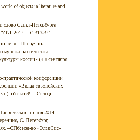
rld of objects in literature and
и слово Санкт-Петербурга.
ГУТД, 2012. – С.315-321.
териалы III научно-
и научно-практической
ультуры России» (4-8 сентября
чно-практической конференции
нференции «Вклад европейских
г.): сб.статей. – Сельцо
 Таврические чтения 2014.
ренция, С.-Петербург,
стях. –СПб: изд-во «ЭлекСис»,