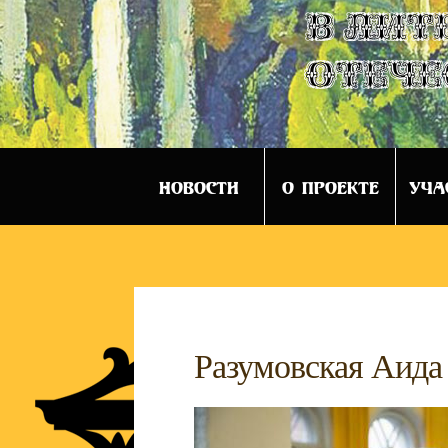
в лит
отече
НОВОСТИ
О ПРОЕКТЕ
УЧА
Разумовская Аида