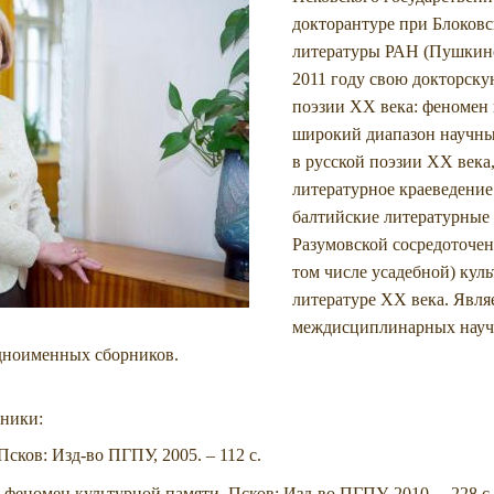
докторантуре при Блоковс
литературы РАН (Пушкинс
2011 году свою докторску
поэзии ХХ века: феномен 
широкий диапазон научны
в русской поэзии ХХ века,
литературное краеведение
балтийские литературные с
Разумовской сосредоточен
том числе усадебной) куль
литературе ХХ века. Явля
междисциплинарных научн
одноименных сборников.
рники:
Псков: Изд-во ПГПУ, 2005. – 112 с.
 феномен культурной памяти. Псков: Изд-во ПГПУ, 2010. – 228 с