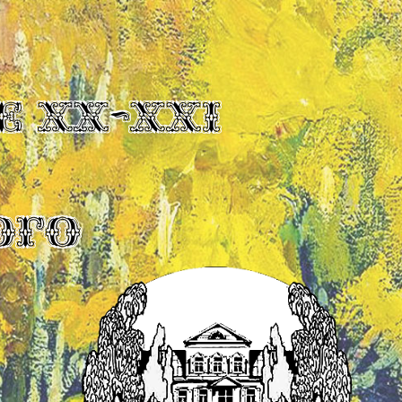
Е XX-XXI
ОГО