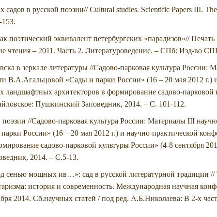
ов в русской поэзии// Cultural studies. Scientific Papers III. The wo
5-153.
к поэтический эквивалент петербургских «парадизов»// Печать 
е чтения – 2011. Часть 2. Литературоведение. – СПб: Изд-во СП
ка в зеркале литературы //Садово-парковая культура России: Ма
и В.А.Агальцовой «Сады и парки России» (16 – 20 мая 2012 г.) 
 ландшафтных архитекторов в формирование садово-парковой к
хайловское: Пушкинский Заповедник, 2014. – С. 101-112.
 поэзии //Садово-парковая культура России: Материалы III нау
парки России» (16 – 20 мая 2012 г.) и научно-практической ко
ирование садово-парковой культуры России» (4-8 сентября 2013 
едник, 2014. – С.5-13.
под сенью мощных ив…»: сад в русской литературной традиции //
ризма: история и современность. Международная научная конфе
бря 2014. Сб.научных статей / под ред. А.Б.Николаева: В 2-х ча