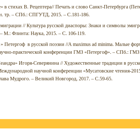
 в стихах В. Рецептера// Печать и слово Санкт-Петербурга (Пете
н. тр. – СПб.: СПГУТД, 2015. – С.181-186.
эмиграции // Культура русской диаспоры: Знаки и символы эмигра
 М.: Флинта: Наука, 2015. – С. 106-119.
 Петергоф в русской поэзии //A maximus ad minima. Малые фор
аучно-практической конференции ГМЗ «Петергоф». – СПб.: ГМЗ «
еандра» Игоря-Северянина // Художественные традиции в русск
 Международной научной конференции «Мусатовские чтения-2015
слава Мудрого. – Великий Новгород, 2017. – С.59-65.