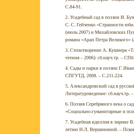
С.84-91.
Усадебный сад в поэзии И. Б
С. С. Гейченко «Странности юби
(июль 2007) и Михайловских Пу
романа «Арап Петра Великого» (ав
Стихотворение А. Кушнера «Та
чтения – 2006): сб.науч.тр. – СП
Сады и парки в поэзии Г. Иван
СПГУТД, 2008. – С.211-224.
Александровский сад в русской 
Литературоведение: сб.науч.тр. 
Поэзия Серебряного века о сад
«Социально-гуманитарные и псих
Усадебная идиллия в лирике В
летию Н.Л. Вершининой. – Псков: