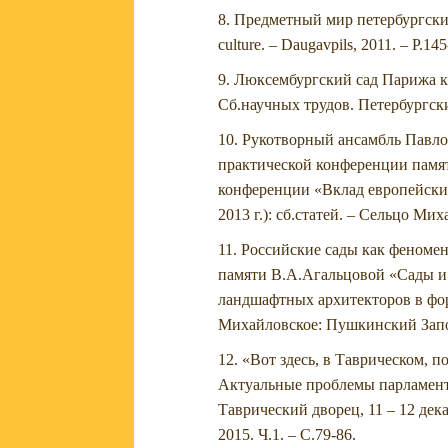
Предметный мир петербургских сад
culture. – Daugavpils, 2011. – P.14
Люксембургский сад Парижа ка
Сб.научных трудов. Петербургски
Рукотворный ансамбль Павловс
практической конференции памят
конференции «Вклад европейских
2013 г.): сб.статей. – Сельцо Ми
Российские сады как феномен
памяти В.А.Агальцовой «Сады и 
ландшафтных архитекторов в форм
Михайловское: Пушкинский Запов
«Вот здесь, в Таврическом, 
Актуальные проблемы парламента
Таврический дворец, 11 – 12 дека
2015. Ч.1. – С.79-86.