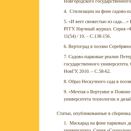
Новгородского государственного 
Стилизации на фоне садово-пар
«И веет свежестью из сада…» П
РГГУ. Научный журнал. Серия «Ф
11(54) / 10. – С.138-156.
Вертоград в поэзии Серебряного
Садово-парковые реалии Петер
государственного университета.
НовГУ, 2010. – С.58-62.
Образ Нескучного сада в поэзии
«Мечтая о Вертумне и Помоне
университета технологии и дизай
Статьи, опубликованные в сборника
Маскарад на фоне парковых де
университета. Серия «Социально