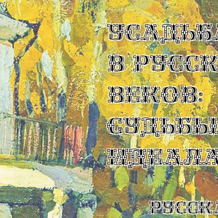
УСАДЬБ
В РУСС
ВЕКОВ:
СУДЬБ
ИДЕАЛ
Русск