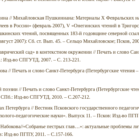
унина // Михайловская Пушкиниана: Материалы Х Февральских 
леев в России» (февраль 2007), V «Онегинских чтений в Тригорс
шкинских чтений, посвященных 183-й годовщине северной ссыл
густ 2007): Сб. ст. Вып. 45. – Сельцо Михайловское; Псков, 200
врический сад» в контекстном окружении // Печать и слово Сан
б.: Изд-во СПГУТД, 2007. – С. 213-221.
ова // Печать и слово Санкт-Петербурга (Петербургские чтения – 
поэзии // Печать и слово Санкт-Петербурга (Петербургские чтения
– СПб.: Изд-во СПГУТД, 2010. – С.207-212.
ах Петербурга // Вестник Псковского государственного педагоги
олого-педагогические науки». Выпуск 11. – Псков: Изд-во ПГПУ
.Набокова//«Собранье пестрых глав…»: актуальные проблемы лит
 Изд-во ПГПУ, 2011. – С.157-166.