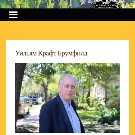
Уильям Крафт Брумфилд