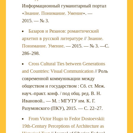
Информационный гуманитарный портал
«
Знание. Понимание. Умение
». —
2015. — № 3.
Базаров и Рязанов: романтический
архетип в русской литературе
//
Знание.
Понимание. Умение
. — 2015. — № 3. —С.
286–298.
Cross Cultural Ties between Generations
and Countries: Visual Communication
// Роль
современной коммуникации между
обществом и государством : Сб. ст. Меж.
науч.-практ. конф. / под общ. ред. В. Н.
Ивановой.. — М. : МГУТУ им. К. Г.
Разумовского (ПКУ), 2015. — С. 22–27.
From Victor Hugo to Fedor Dostoevskii:
19th-Century Perceptions of Architecture as