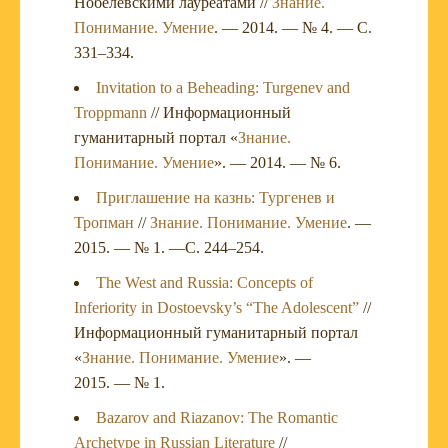
Нобелевскими лауреатами //
Знание.
Понимание. Умение
. — 2014. — № 4. — С.
331–334.
Invitation to a Beheading: Turgenev and
Troppmann
// Информационный
гуманитарный портал «
Знание.
Понимание. Умение
». — 2014. — № 6.
Приглашение на казнь: Тургенев и
Тропман
//
Знание. Понимание. Умение
. —
2015. — № 1. —С. 244–254.
The West and Russia: Concepts of
Inferiority in Dostoevsky’s “The Adolescent”
//
Информационный гуманитарный портал
«
Знание. Понимание. Умение
». —
2015. — № 1.
Bazarov and Riazanov: The Romantic
Archetype in Russian Literature
//