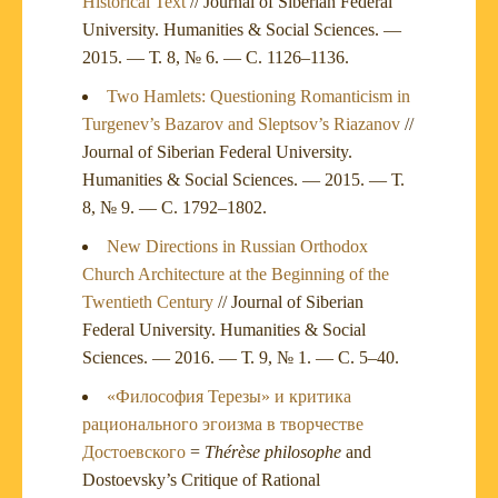
Historical Text
// Journal of Siberian Federal
University. Humanities & Social Sciences. —
2015. — Т. 8, № 6. — С. 1126–1136.
Two Hamlets: Questioning Romanticism in
Turgenev’s Bazarov and Sleptsov’s Riazanov
//
Journal of Siberian Federal University.
Humanities & Social Sciences. — 2015. — Т.
8, № 9. — С. 1792–1802.
New Directions in Russian Orthodox
Church Architecture at the Beginning of the
Twentieth Century
// Journal of Siberian
Federal University. Humanities & Social
Sciences. — 2016. — Т. 9, № 1. — С. 5–40.
«Философия Терезы» и критика
рационального эгоизма в творчестве
Достоевского
=
Thérèse philosophe
and
Dostoevsky’s Critique of Rational