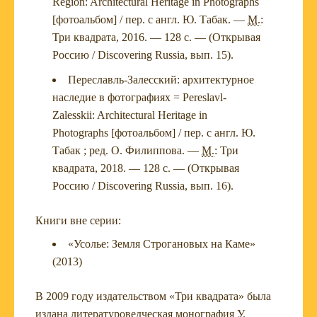
Region: Architectural Heritage in Photographs
[фотоальбом] / пер. с англ. Ю. Табак. —
М.
:
Три квадрата, 2016. — 128 с. — (Открывая
Россию / Discovering Russia, вып. 15).
Переславль-Залесский: архитектурное
наследие в фотографиях = Pereslavl-
Zalesskii: Architectural Heritage in
Photographs [фотоальбом] / пер. с англ. Ю.
Табак ; ред. О. Филиппова. —
М.
: Три
квадрата, 2018. — 128 с. — (Открывая
Россию / Discovering Russia, вып. 16).
Книги вне серии:
«Усолье: Земля Строгановых на Каме»
(2013)
В 2009 году издательством «Три квадрата» была
издана литературоведческая монография У.