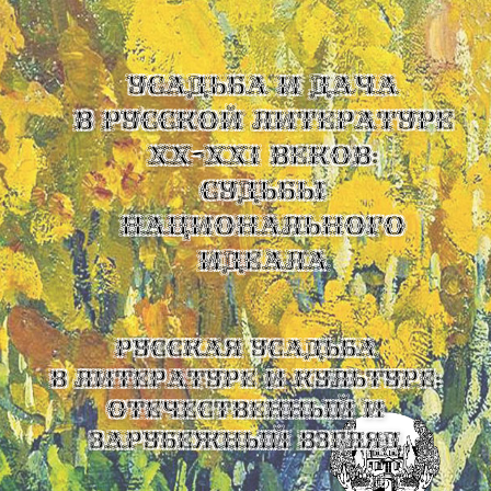
УСАДЬБА И ДАЧА
В РУССКОЙ ЛИТЕРАТУРЕ
XX-XXI ВЕКОВ:
СУДЬБЫ
НАЦИОНАЛЬНОГО
ИДЕАЛА
Русская усадьба
в литературе и культуре:
отечественный и
зарубежный взгляд