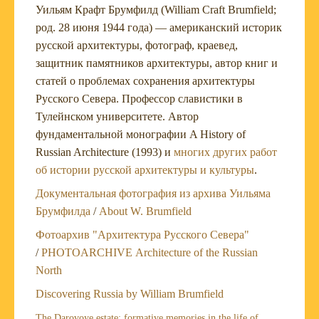
Уильям Крафт Брумфилд (William Craft Brumfield;
род. 28 июня 1944 года) — американский историк
русской архитектуры, фотограф, краевед,
защитник памятников архитектуры, автор книг и
статей о проблемах сохранения архитектуры
Русского Севера. Профессор славистики в
Тулейнском университете. Автор
фундаментальной монографии A History of
Russian Architecture (1993) и
многих других работ
об истории русской архитектуры и культуры
.
Документальная фотография из архива Уильяма
Брумфилда
/
About W. Brumfield
Фотоархив "Архитектура Русского Севера"
/
PHOTOARCHIVE Architecture of the Russian
North
Discovering Russia by William Brumfield
The Darovoye estate: formative memories in the life of