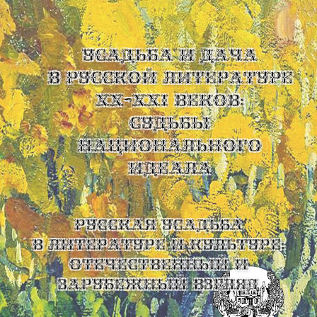
УСАДЬБА И ДАЧА
В РУССКОЙ ЛИТЕРАТУРЕ
XX-XXI ВЕКОВ:
СУДЬБЫ
НАЦИОНАЛЬНОГО
ИДЕАЛА
Русская усадьба
в литературе и культуре:
отечественный и
зарубежный взгляд