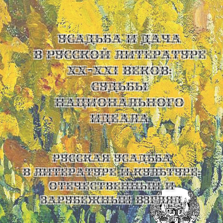
УСАДЬБА И ДАЧА
В РУССКОЙ ЛИТЕРАТУРЕ
XX-XXI ВЕКОВ:
СУДЬБЫ
НАЦИОНАЛЬНОГО
ИДЕАЛА
Русская усадьба
в литературе и культуре:
отечественный и
зарубежный взгляд