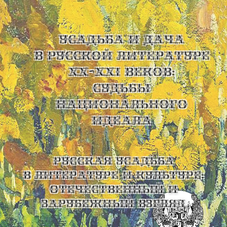
УСАДЬБА И ДАЧА
В РУССКОЙ ЛИТЕРАТУРЕ
XX-XXI ВЕКОВ:
СУДЬБЫ
НАЦИОНАЛЬНОГО
ИДЕАЛА
Русская усадьба
в литературе и культуре:
отечественный и
зарубежный взгляд