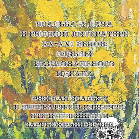
УСАДЬБА И ДАЧА
В РУССКОЙ ЛИТЕРАТУРЕ
XX-XXI ВЕКОВ:
СУДЬБЫ
НАЦИОНАЛЬНОГО
ИДЕАЛА
Русская усадьба
в литературе и культуре:
отечественный и
зарубежный взгляд