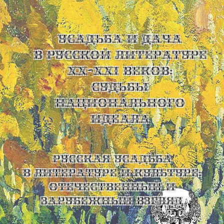
УСАДЬБА И ДАЧА
В РУССКОЙ ЛИТЕРАТУРЕ
XX-XXI ВЕКОВ:
СУДЬБЫ
НАЦИОНАЛЬНОГО
ИДЕАЛА
Русская усадьба
в литературе и культуре:
отечественный и
зарубежный взгляд