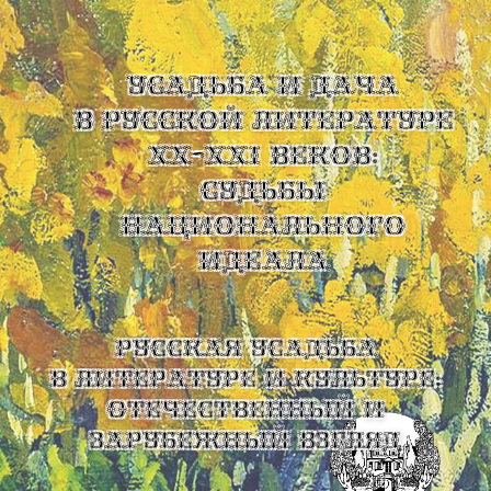
УСАДЬБА И ДАЧА
В РУССКОЙ ЛИТЕРАТУРЕ
XX-XXI ВЕКОВ:
СУДЬБЫ
НАЦИОНАЛЬНОГО
ИДЕАЛА
Русская усадьба
в литературе и культуре:
отечественный и
зарубежный взгляд