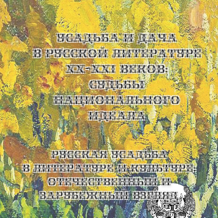
УСАДЬБА И ДАЧА
В РУССКОЙ ЛИТЕРАТУРЕ
XX-XXI ВЕКОВ:
СУДЬБЫ
НАЦИОНАЛЬНОГО
ИДЕАЛА
Русская усадьба
в литературе и культуре:
отечественный и
зарубежный взгляд