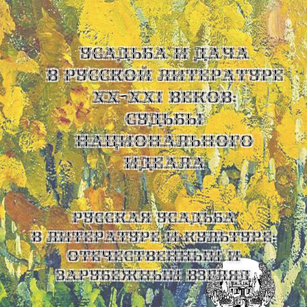
УСАДЬБА И ДАЧА
В РУССКОЙ ЛИТЕРАТУРЕ
XX-XXI ВЕКОВ:
СУДЬБЫ
НАЦИОНАЛЬНОГО
ИДЕАЛА
Русская усадьба
в литературе и культуре:
отечественный и
зарубежный взгляд