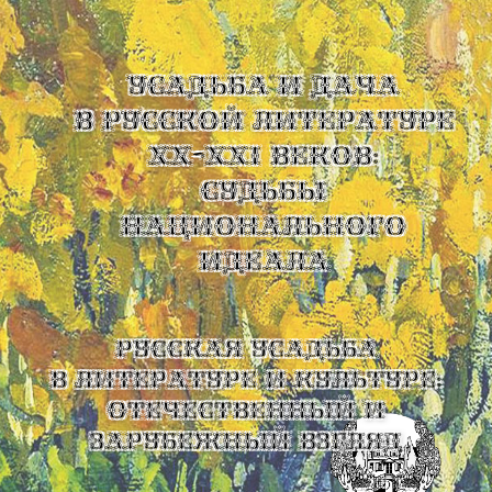
УСАДЬБА И ДАЧА
В РУССКОЙ ЛИТЕРАТУРЕ
XX-XXI ВЕКОВ:
СУДЬБЫ
НАЦИОНАЛЬНОГО
ИДЕАЛА
Русская усадьба
в литературе и культуре:
отечественный и
зарубежный взгляд