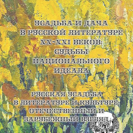
УСАДЬБА И ДАЧА
В РУССКОЙ ЛИТЕРАТУРЕ
XX-XXI ВЕКОВ:
СУДЬБЫ
НАЦИОНАЛЬНОГО
ИДЕАЛА
Русская усадьба
в литературе и культуре:
отечественный и
зарубежный взгляд