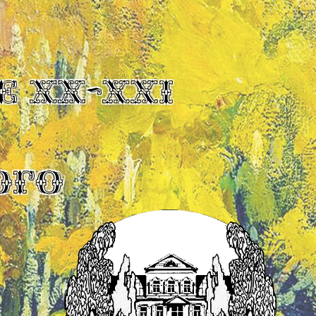
Е XX-XXI
ОГО