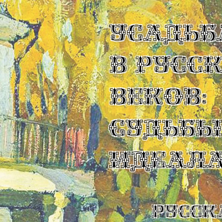
УСАДЬБ
В РУСС
ВЕКОВ:
СУДЬБ
ИДЕАЛ
Русск