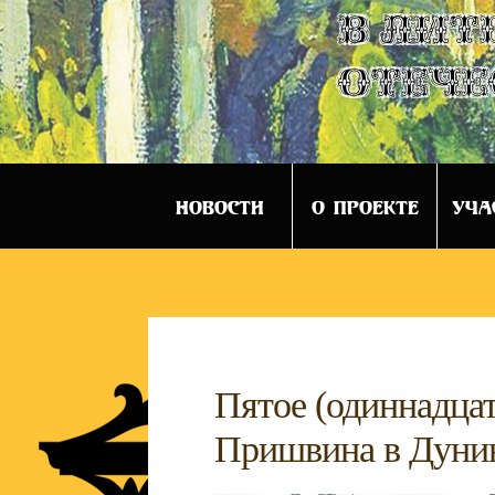
в лит
отече
НОВОСТИ
О ПРОЕКТЕ
УЧА
Пятое (одиннадца
Пришвина в Дунине