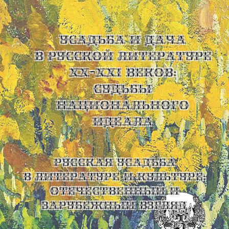
УСАДЬБА И ДАЧА
В РУССКОЙ ЛИТЕРАТУРЕ
XX-XXI ВЕКОВ:
СУДЬБЫ
НАЦИОНАЛЬНОГО
ИДЕАЛА
Русская усадьба
в литературе и культуре:
отечественный и
зарубежный взгляд