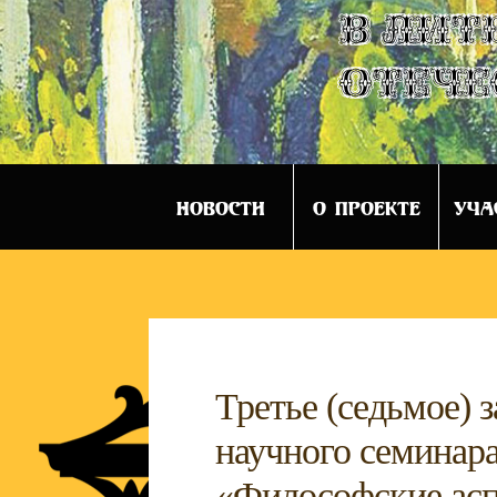
в лит
отече
НОВОСТИ
О ПРОЕКТЕ
УЧА
Третье (седьмое)
научного семинара
«Философские асп