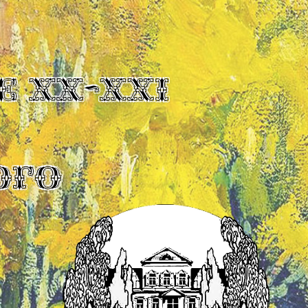
Е XX-XXI
ОГО