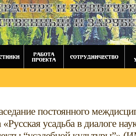
ературе и культуре
ственный и заруб
РАБОТА
СТНИКИ
СОТРУДНИЧЕСТВО
ПРОЕКТА
 заседание постоянного междисц
 «Русская усадьба в диалоге нау
екты “усадебной культуры”» (