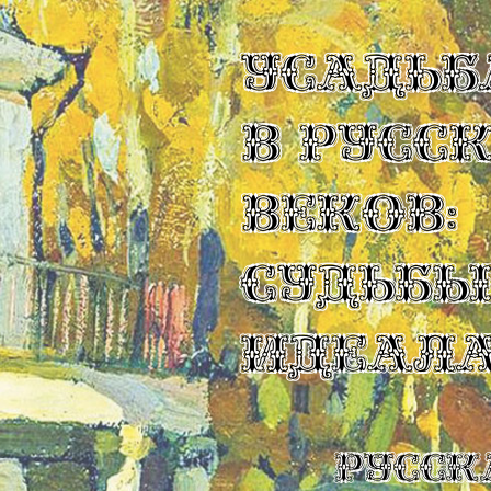
УСАДЬБ
В РУСС
ВЕКОВ:
СУДЬБ
ИДЕАЛ
Русск