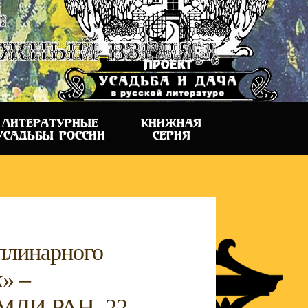
:
ежный взгляд
ЛИТЕРАТУРНЫЕ
КНИЖНАЯ
УСАДЬБЫ РОССИИ
СЕРИЯ
иплинарного
к» –
ИМЛИ РАН, 22