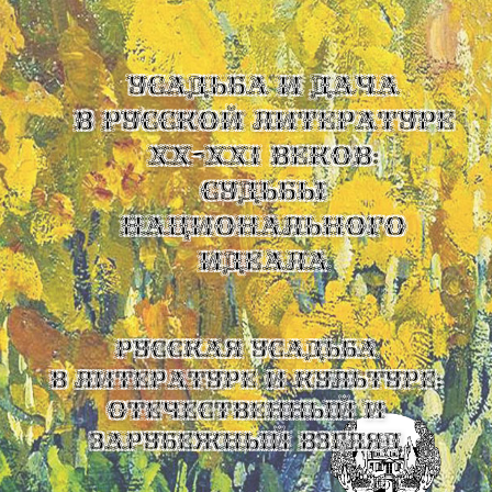
УСАДЬБА И ДАЧА
В РУССКОЙ ЛИТЕРАТУРЕ
XX-XXI ВЕКОВ:
СУДЬБЫ
НАЦИОНАЛЬНОГО
ИДЕАЛА
Русская усадьба
в литературе и культуре:
отечественный и
зарубежный взгляд