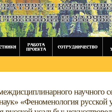
ературе и культуре
ственный и заруб
РАБОТА
СТНИКИ
СОТРУДНИЧЕСТВО
ПРОЕКТА
 междисциплинарного научного с
 наук» «Феноменология русской 
 русской усадьбы: искусствовед