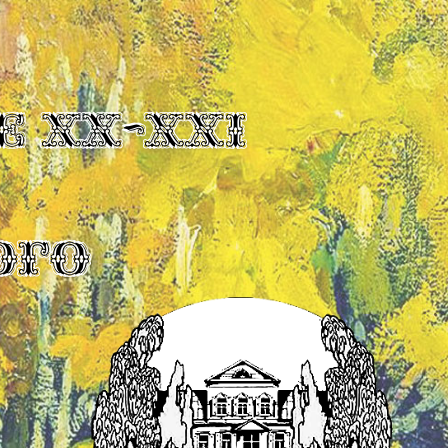
Е XX-XXI
ОГО