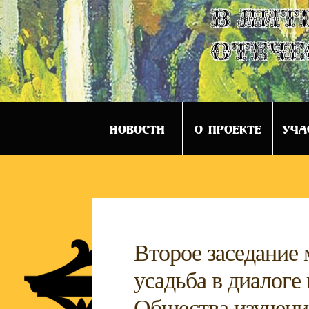
в лит
отече
НОВОСТИ
О ПРОЕКТЕ
УЧА
Второе заседание
усадьба в диалоге
Общества изучения