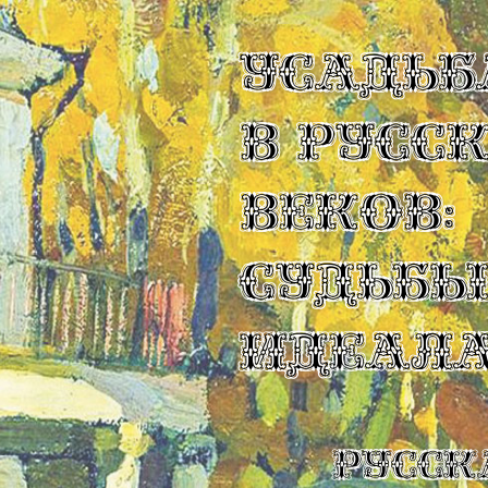
УСАДЬБ
В РУСС
ВЕКОВ:
СУДЬБ
ИДЕАЛ
Русск