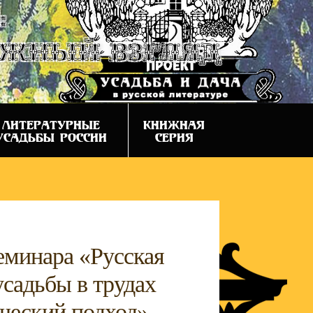
:
ежный взгляд
ЛИТЕРАТУРНЫЕ
КНИЖНАЯ
УСАДЬБЫ РОССИИ
СЕРИЯ
еминара «Русская
усадьбы в трудах
ческий подход»,