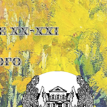
Е XX-XXI
ОГО