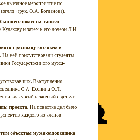
рвое выездное мероприятие по
згляд» (рук. О.А. Богданова).
 бывшего поместья князей
 Кулакову и затем к его дочери Л.И.
нотоп распахнутого окна в
. На ней присутствовали студенты-
ники Государственного музея-
.
сутствовавших. Выступления
оведника С.А. Есенина О.Л.
нии экскурсий и занятий с детьми.
ппы проекта
. На повестке дня было
рспектив каждого из членов
угим объектам музея-заповедника
.