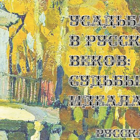
УСАДЬБ
В РУСС
ВЕКОВ:
СУДЬБ
ИДЕАЛ
Русск