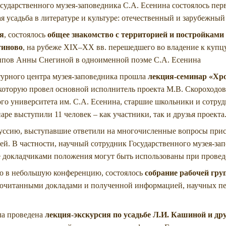
осударственного музея-заповедника С.А. Есенина состоялось пе
 усадьба в литературе и культуре: отечественный и зарубежный в
я
, состоялось
общее знакомство с территорией и постройками
тиново
, на рубеже XIX–XX вв. перешедшего во владение к купцу
ипов Анны Снегиной в одноименной поэме С.А. Есенина
ьтурного центра музея-заповедника прошла
лекция-семинар
«Хро
 которую провел основной исполнитель проекта М.В. Скороходов
го университета им. С.А. Есенина, старшие школьники и сотруд
аре выступили 11 человек – как участники, так и друзья проекта
ссию, выступавшие ответили на многочисленные вопросы при
й. В частности, научный сотрудник Государственного музея-зап
 докладчиками положения могут быть использованы при проведе
го в небольшую конференцию, состоялось
собрание рабочей гру
прочитанными докладами и полученной информацией, научных пе
ла проведена
лекция-экскурсия по усадьбе Л.И. Кашиной и др