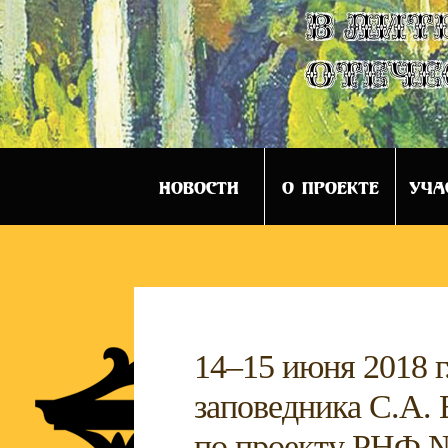
в лит
отече
НОВОСТИ
О ПРОЕКТЕ
УЧА
14–15 июня 2018 г
заповедника С.А. 
по проекту РНФ № 