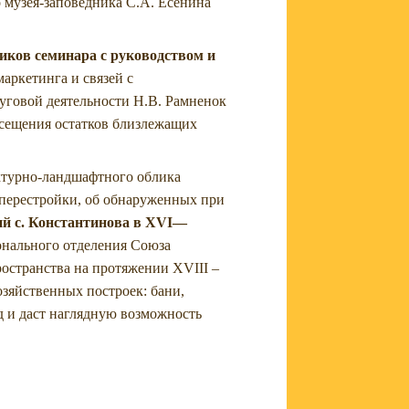
о музея-заповедника С.А. Есенина
иков семинара с руководством и
аркетинга и связей с
уговой деятельности Н.В. Рамненок
осещения остатков близлежащих
ектурно-ландшафтного облика
 перестройки, об обнаруженных при
ий с. Константинова в
XVI
—
онального отделения Союза
ространства на протяжении XVIII –
озяйственных построек: бани,
д и даст наглядную возможность