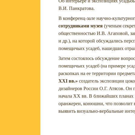
Об интерьере и экспозициях усадьб
В.И. Панкратова.
В конференц-зале научно-культурног
сотрудниками музея
(ученым секрет
общественностью И.В. Агаповой, за
и др.), на которой обсуждались пе
помещичьих усадеб, нашедших отраж
Затем состоялось обсуждение вопро
помещичьих усадеб (на примере уса
раскопках на ее территории предмет
XXI
вв.»
создатель экспозиции цоко
дизайнеров России О.Г. Атясов. Он
начала XX вв. В ближайших планах 
оранжереи, конюшни, что позволит 
выявить визуально-вербальные инте