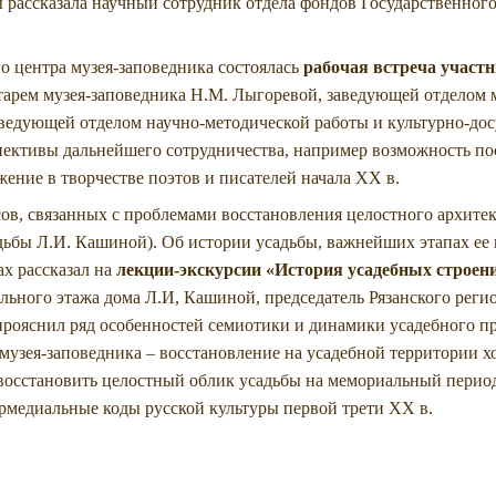
ы рассказала научный сотрудник отдела фондов Государственног
о центра музея-заповедника состоялась
рабочая встреча участн
арем музея-заповедника Н.М. Лыгоревой, заведующей отделом м
ведующей отделом научно-методической работы и культурно-дос
рспективы дальнейшего сотрудничества, например возможность п
ение в творчестве поэтов и писателей начала XX в.
сов, связанных с проблемами восстановления целостного архит
дьбы Л.И. Кашиной). Об истории усадьбы, важнейших этапах ее
ах рассказал на
лекции-экскурсии «История усадебных строен
льного этажа дома Л.И, Кашиной, председатель Рязанского реги
 прояснил ряд особенностей семиотики и динамики усадебного п
музея-заповедника – восстановление на усадебной территории х
восстановить целостный облик усадьбы на мемориальный перио
рмедиальные коды русской культуры первой трети XX в.