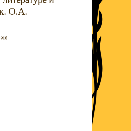
к. О.А.
2018