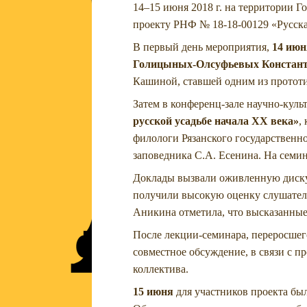
14–15 июня 2018 г. на территории Г
проекту РНФ № 18-18-00129 «Русская
В первый день мероприятия,
14 июн
Голицыных-Олсуфьевых Констан
Кашиной, ставшей одним из протот
Затем в конференц-зале научно-кул
русской усадьбе начала XX века»
,
филологи Рязанского государственно
заповедника С.А. Есенина. На семин
Доклады вызвали оживленную диску
получили высокую оценку слушателе
Аникина отметила, что высказанные
После лекции-семинара, переросше
совместное обсуждение, в связи с 
коллектива.
15 июня
для участников проекта бы