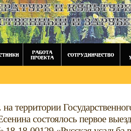
ературе и культуре
ственный и заруб
РАБОТА
СТНИКИ
СОТРУДНИЧЕСТВО
ПРОЕКТА
. на территории Государственног
Есенина состоялось первое выез
18-18-00129 «Русская усадьба в