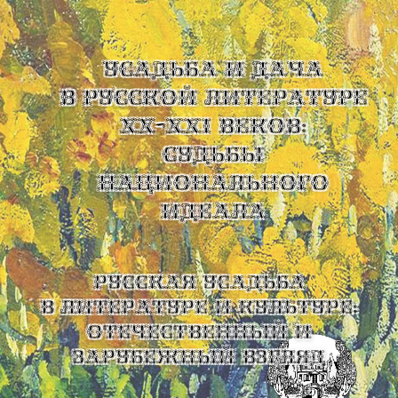
УСАДЬБА И ДАЧА
В РУССКОЙ ЛИТЕРАТУРЕ
XX-XXI ВЕКОВ:
СУДЬБЫ
НАЦИОНАЛЬНОГО
ИДЕАЛА
Русская усадьба
в литературе и культуре:
отечественный и
зарубежный взгляд