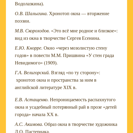
Водолазкина).
О.В. Шалыгина.
Хронотоп окна — вторжение
поэзии.
М.В. Скороходов.
«Это всё мне родное и близкое»:
вид из окна в творчестве Сергея Есенина.
Е.Ю. Кнорре.
Окно «через мозолистую стену
годов» в повести М.М. Пришвина «У стен града
Невидимого» (1909).
Г.А. Велигорский.
Взгляд «по ту сторону»:
хронотоп окна и пространства за ним в
английской литературе XIX в.
Е.В. Астащенко.
Непроницаемость распахнутого
окна и усадебный потерянный рай в прозе «детей
города» начала XX в.
А.С. Акимова.
Образ окна в творчестве художника
Л.О. Пастернака.